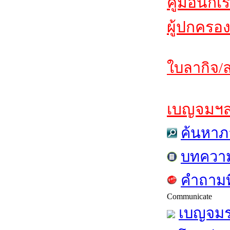
คู่มือนักเ
ผู้ปกครอง
ใบลากิจ/ล
เบญจมฯสาร
ค้นหาภ
บทควา
คำถามท
Communicate
เบญจมร