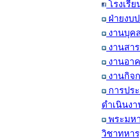
โรงเรีย
ฝ่ายงบป
งานบุคล
งานสารส
งานอาคา
งานกิจก
การประ
ดำเนินงา
พระมหาก
วิชาทหาร