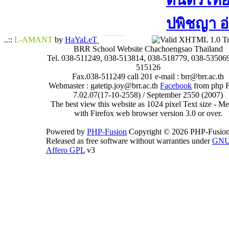
ดนตรีไทย​ 
ปพิชญา​ อ
..::
L-AMANT
by
HaYaLeT
BRR School Website Chachoengsao Thailand
Tel. 038-511249, 038-513814, 038-518779, 038-535069
515126
Fax.038-511249 call 201 e-mail : brr@brr.ac.th
Webmaster : gatetip.joy@brr.ac.th
Facebook
from php 
7.02.07(17-10-2558) / September 2550 (2007)
The best view this website as 1024 pixel Text size - 
with Firefox web browser version 3.0 or over.
Powered by
PHP-Fusion
Copyright © 2026 PHP-Fusion
Released as free software without warranties under
GN
Affero GPL
v3