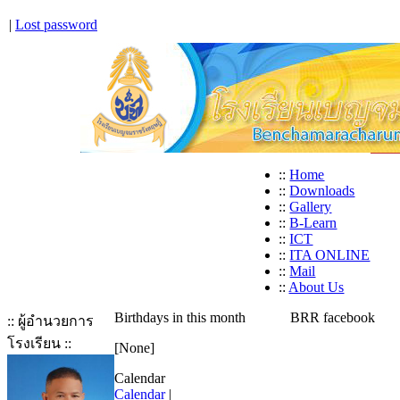
|
Lost password
::
Home
::
Downloads
::
Gallery
::
B-Learn
::
ICT
::
ITA ONLINE
::
Mail
::
About Us
Birthdays in this month
BRR facebook
:: ผู้อำนวยการ
โรงเรียน ::
[None]
Calendar
Calendar
|