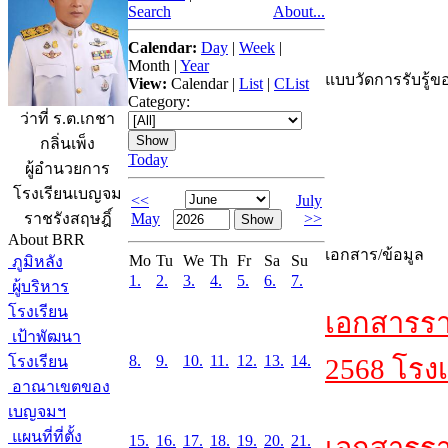
Search
About...
Calendar:
Day
|
Week
|
Month
|
Year
แบบวัดการรับรู้ขอ
View:
Calendar
|
List
|
CList
Category:
ว่าที่ ร.ต.เกชา
กลิ่นเพ็ง
Today
ผู้อำนวยการ
โรงเรียนเบญจม
<<
July
May
>>
ราชรังสฤษฎิ์
About BRR
เอกสาร/ข้อมูล
Mo
Tu
We
Th
Fr
Sa
Su
ภูมิหลัง
1.
2.
3.
4.
5.
6.
7.
ผู้บริหาร
โรงเรียน
เอกสารรา
เป้าพัฒนา
8.
9.
10.
11.
12.
13.
14.
โรงเรียน
2568 โรงเ
อาณาเขตของ
เบญจมฯ
แผนที่ที่ตั้ง
15.
16.
17.
18.
19.
20.
21.