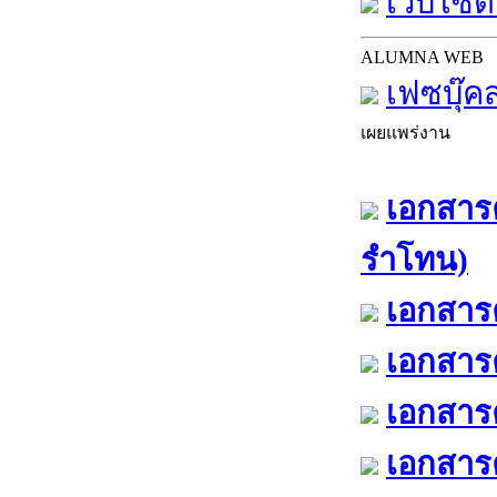
เว็บไซต์
ALUMNA WEB
เฟซบุ๊ค
เผยแพร่งาน
เอกสารค
รำโทน)
เอกสารค
เอกสารค
เอกสารค
เอกสารค