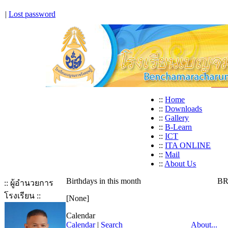
|
Lost password
::
Home
::
Downloads
::
Gallery
::
B-Learn
::
ICT
::
ITA ONLINE
::
Mail
::
About Us
Birthdays in this month
BR
:: ผู้อำนวยการ
โรงเรียน ::
[None]
Calendar
Calendar
|
Search
About...