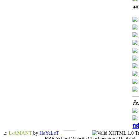
เผ
เว็
ปีท
..::
L-AMANT
by
HaYaLeT
BRR School Website Chachoengsao Thailand