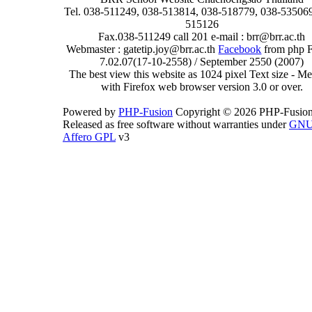
Tel. 038-511249, 038-513814, 038-518779, 038-535069
515126
Fax.038-511249 call 201 e-mail : brr@brr.ac.th
Webmaster : gatetip.joy@brr.ac.th
Facebook
from php 
7.02.07(17-10-2558) / September 2550 (2007)
The best view this website as 1024 pixel Text size - 
with Firefox web browser version 3.0 or over.
Powered by
PHP-Fusion
Copyright © 2026 PHP-Fusion
Released as free software without warranties under
GN
Affero GPL
v3