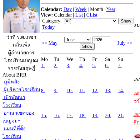
Calendar:
Day
|
Week
|
Month
|
Year
View:
Calendar
|
List
|
CList
Category:
แบ
Today
ว่าที่ ร.ต.เกชา
<< May
July >>
กลิ่นเพ็ง
ผู้อำนวยการ
Mo
Tu
We
Th
Fr
Sa
Su
โรงเรียนเบญจม
1.
2.
3.
4.
5.
6.
7.
ราชรังสฤษฎิ์
About BRR
เอ
ภูมิหลัง
ผู้บริหารโรงเรียน
8.
9.
10.
11.
12.
13.
14.
เอ
เป้าพัฒนา
ชรั
โรงเรียน
อาณาเขตของ
เอ
15.
16.
17.
18.
19.
20.
21.
เบญจมฯ
ศึ
แผนที่ที่ตั้ง
โรงเรียน