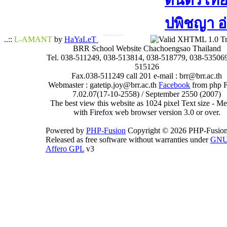
ดนตรีไทย​ 
ปพิชญา​ อ
..::
L-AMANT
by
HaYaLeT
BRR School Website Chachoengsao Thailand
Tel. 038-511249, 038-513814, 038-518779, 038-535069
515126
Fax.038-511249 call 201 e-mail : brr@brr.ac.th
Webmaster : gatetip.joy@brr.ac.th
Facebook
from php 
7.02.07(17-10-2558) / September 2550 (2007)
The best view this website as 1024 pixel Text size - 
with Firefox web browser version 3.0 or over.
Powered by
PHP-Fusion
Copyright © 2026 PHP-Fusion
Released as free software without warranties under
GN
Affero GPL
v3