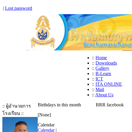
|
Lost password
::
Home
::
Downloads
::
Gallery
::
B-Learn
::
ICT
::
ITA ONLINE
::
Mail
::
About Us
Birthdays in this month
BRR facebook
:: ผู้อำนวยการ
โรงเรียน ::
[None]
Calendar
Calendar
|