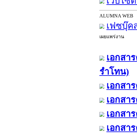
เว็บไซต์
ALUMNA WEB
เฟซบุ๊ค
เผยแพร่งาน
เอกสารค
รำโทน)
เอกสารค
เอกสารค
เอกสารค
เอกสารค