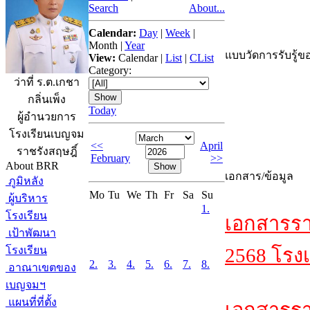
Search
About...
Calendar:
Day
|
Week
|
Month
|
Year
แบบวัดการรับรู้ขอ
View:
Calendar
|
List
|
CList
Category:
ว่าที่ ร.ต.เกชา
กลิ่นเพ็ง
Today
ผู้อำนวยการ
โรงเรียนเบญจม
<<
April
ราชรังสฤษฎิ์
February
>>
About BRR
เอกสาร/ข้อมูล
ภูมิหลัง
Mo
Tu
We
Th
Fr
Sa
Su
ผู้บริหาร
1.
โรงเรียน
เอกสารรา
เป้าพัฒนา
โรงเรียน
2568 โรงเ
2.
3.
4.
5.
6.
7.
8.
อาณาเขตของ
เบญจมฯ
แผนที่ที่ตั้ง