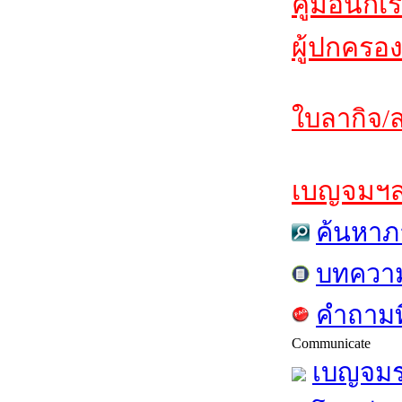
คู่มือนักเ
ผู้ปกครอง
ใบลากิจ/ล
เบญจมฯสาร
ค้นหาภ
บทควา
คำถามท
Communicate
เบญจมร