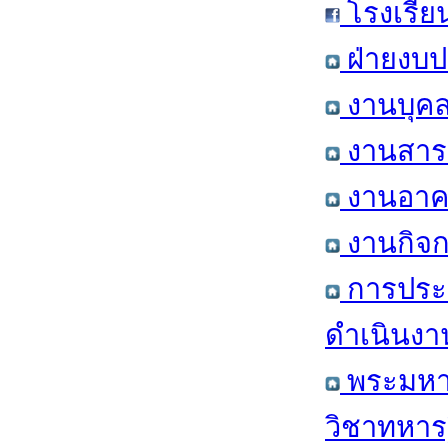
โรงเรีย
ฝ่ายงบป
งานบุคล
งานสารส
งานอาคา
งานกิจก
การประ
ดำเนินงา
พระมหาก
วิชาทหาร