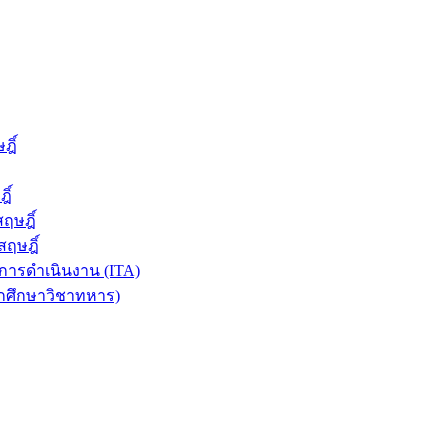
ฎิ์
ิ์
ฤษฎิ์
ฤษฎิ์
ารดำเนินงาน (ITA)
ักศึกษาวิชาทหาร)