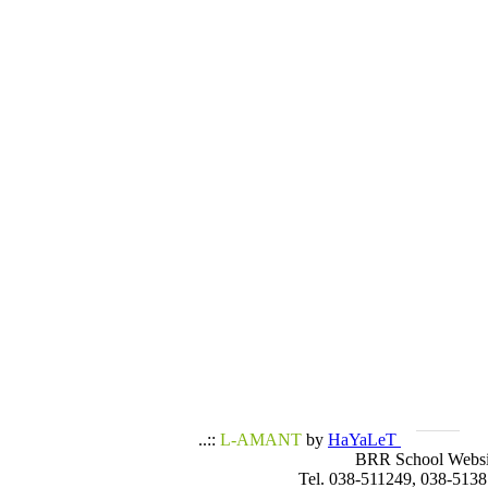
..::
L-AMANT
by
HaYaLeT
BRR School Websi
Tel. 038-511249, 038-5138