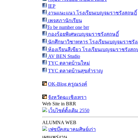
IEP
งานแนะแนว โรงเรียนเบญจมราชรังสฤษฎิ์
เพจสภานักเรียน
To be number one brr
กองร้อยพิเศษเบญจมราชรังสฤษฏิ์
นักศึกษาวิชาทหาร โรงเรียนเบญจมราชรังส
ห้องเรียนสีเขียว โรงเรียนเบญจมราชรังสฤษ
AV BEN Studio
TYC ตลาดบ้านใหม่
TYC ตลาดบ้านสุขสำราญ
OK-Blog ครูณรงค์
จังหวัดฉะเชิงเทรา
Web Site in BRR
เว็บไซต์ดั้งเดิม 2550
ALUMNA WEB
เฟซบุ๊คสมาคมศิษย์เก่า
เผยแพร่งาน