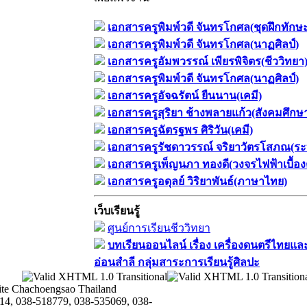
เอกสารครูพิมพ์วดี จันทรโกศล(ชุดฝึกทักษ
เอกสารครูพิมพ์วดี จันทรโกศล(นาฏศิลป์)
เอกสารครูอัมพวรรณ์ เพียรพิจิตร(ชีววิทยา
เอกสารครูพิมพ์วดี จันทรโกศล(นาฏศิลป์)
เอกสารครูอัจฉรัตน์ ยืนนาน(เคมี)
เอกสารครูสุริยา ช้างพลายแก้ว(สังคมศึกษ
เอกสารครูฉัตรฐพร ศิริวัน(เคมี)
เอกสารครูรัชดาวรรณ์ จริยาวัตรโสภณ(ระ
เอกสารครูเพ็ญนภา ทองดี(วงจรไฟฟ้าเบื้อง
เอกสารครูอดุลย์ วิริยาพันธ์(ภาษาไทย)
เว็บเรียนรู้
ศูนย์การเรียนชีววิทยา
บทเรียนออนไลน์​ เรื่อง​ เครื่องดนตรีไทยและ
อ่อนสำลี​ กลุ่มสาระการเรียนรู้ศิลปะ
te Chachoengsao Thailand
14, 038-518779, 038-535069, 038-