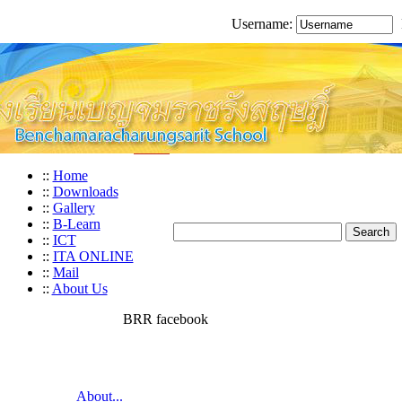
Username:
::
Home
::
Downloads
::
Gallery
::
B-Learn
::
ICT
::
ITA ONLINE
::
Mail
::
About Us
BRR facebook
About...