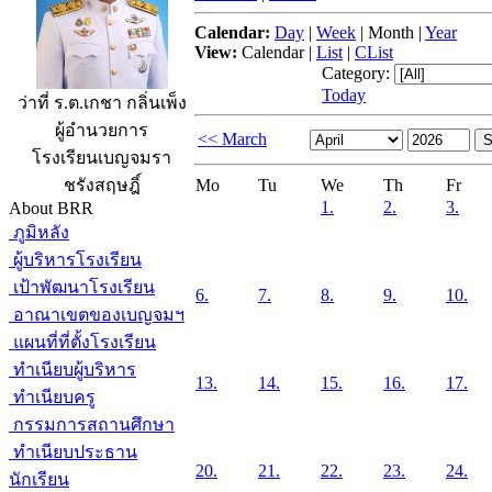
Calendar:
Day
|
Week
|
Month
|
Year
View:
Calendar
|
List
|
CList
Category:
Today
ว่าที่ ร.ต.เกชา กลิ่นเพ็ง
ผู้อำนวยการ
<< March
โรงเรียนเบญจมรา
Mo
Tu
We
Th
Fr
ชรังสฤษฎิ์
1.
2.
3.
About BRR
ภูมิหลัง
ผู้บริหารโรงเรียน
เป้าพัฒนาโรงเรียน
6.
7.
8.
9.
10.
อาณาเขตของเบญจมฯ
แผนที่ที่ตั้งโรงเรียน
ทำเนียบผู้บริหาร
13.
14.
15.
16.
17.
ทำเนียบครู
กรรมการสถานศึกษา
ทำเนียบประธาน
20.
21.
22.
23.
24.
นักเรียน