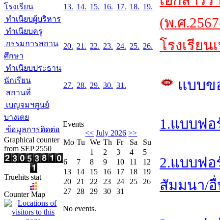
เอกสารร
โรงเรียน
13.
14.
15.
16.
17.
18.
19.
ทำเนียบผู้บริหาร
(พ.ศ.2567
ทำเนียบครู
โรงเรียนเ
กรรมการสถาน
20.
21.
22.
23.
24.
25.
26.
ศึกษา
ทำเนียบประธาน
นักเรียน
แบบข
27.
28.
29.
30.
31.
สถานที่
เบญจมฯศูนย์
บางเตย
1.แบบฟอร
Events
ข้อมูลการติดต่อ
<<
July 2026
>>
Graphical counter
Mo
Tu
We
Th
Fr
Sa
Su
from SEP 2550
1
2
3
4
5
2.แบบฟอร
6
7
8
9
10
11
12
13
14
15
16
17
18
19
Truehits stat
20
21
22
23
24
25
26
สัมมนา/อื
27
28
29
30
31
Counter Map
No events.