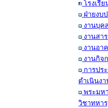
โรงเรีย
ฝ่ายงบป
งานบุคล
งานสารส
งานอาคา
งานกิจก
การประ
ดำเนินงา
พระมหาก
วิชาทหาร