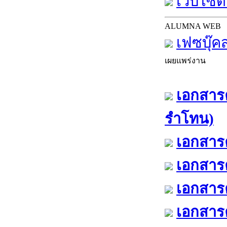
เว็บไซต์
ALUMNA WEB
เฟซบุ๊ค
เผยแพร่งาน
เอกสารค
รำโทน)
เอกสารค
เอกสารค
เอกสารค
เอกสารค