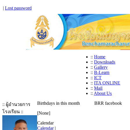
|
Lost password
::
Home
::
Downloads
::
Gallery
::
B-Learn
::
ICT
::
ITA ONLINE
::
Mail
::
About Us
Birthdays in this month
BRR facebook
:: ผู้อำนวยการ
โรงเรียน ::
[None]
Calendar
Calendar
|