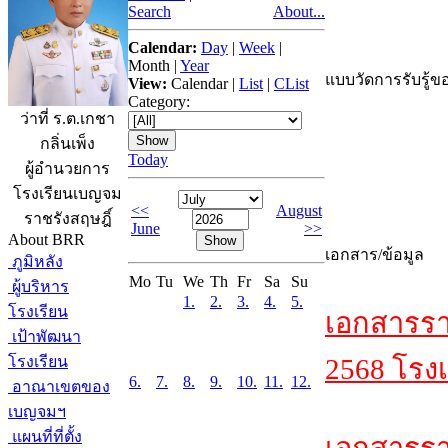
Search
About...
Calendar:
Day
|
Week
|
Month
|
Year
แบบวัดการรับรู้ขอ
View:
Calendar
|
List
|
CList
Category:
ว่าที่ ร.ต.เกชา
กลิ่นเพ็ง
Today
ผู้อำนวยการ
โรงเรียนเบญจม
<<
August
ราชรังสฤษฎิ์
June
>>
About BRR
เอกสาร/ข้อมูล
ภูมิหลัง
Mo
Tu
We
Th
Fr
Sa
Su
ผู้บริหาร
1.
2.
3.
4.
5.
โรงเรียน
เอกสารรา
เป้าพัฒนา
โรงเรียน
2568 โรงเ
6.
7.
8.
9.
10.
11.
12.
อาณาเขตของ
เบญจมฯ
แผนที่ที่ตั้ง