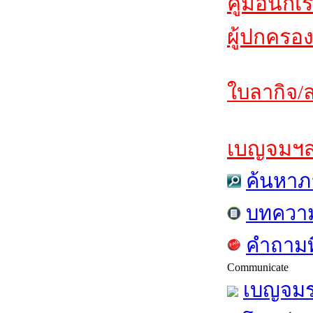
คู่มือนักเ
ผู้ปกครอง
ใบลากิจ/ล
เบญจมฯสาร
ค้นหาภ
บทควา
คำถามท
Communicate
เบญจมร