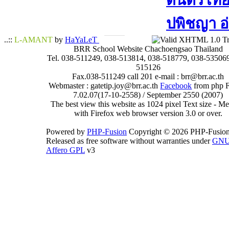
ดนตรีไทย​ 
ปพิชญา​ อ
..::
L-AMANT
by
HaYaLeT
BRR School Website Chachoengsao Thailand
Tel. 038-511249, 038-513814, 038-518779, 038-535069
515126
Fax.038-511249 call 201 e-mail : brr@brr.ac.th
Webmaster : gatetip.joy@brr.ac.th
Facebook
from php 
7.02.07(17-10-2558) / September 2550 (2007)
The best view this website as 1024 pixel Text size - 
with Firefox web browser version 3.0 or over.
Powered by
PHP-Fusion
Copyright © 2026 PHP-Fusion
Released as free software without warranties under
GN
Affero GPL
v3