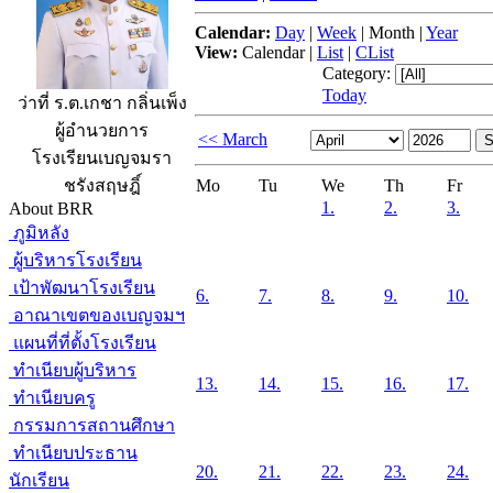
Calendar:
Day
|
Week
|
Month
|
Year
View:
Calendar
|
List
|
CList
Category:
Today
ว่าที่ ร.ต.เกชา กลิ่นเพ็ง
ผู้อำนวยการ
<< March
โรงเรียนเบญจมรา
Mo
Tu
We
Th
Fr
ชรังสฤษฎิ์
1.
2.
3.
About BRR
ภูมิหลัง
ผู้บริหารโรงเรียน
เป้าพัฒนาโรงเรียน
6.
7.
8.
9.
10.
อาณาเขตของเบญจมฯ
แผนที่ที่ตั้งโรงเรียน
ทำเนียบผู้บริหาร
13.
14.
15.
16.
17.
ทำเนียบครู
กรรมการสถานศึกษา
ทำเนียบประธาน
20.
21.
22.
23.
24.
นักเรียน