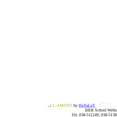
..::
L-AMANT
by
HaYaLeT
BRR School Websi
Tel. 038-511249, 038-5138