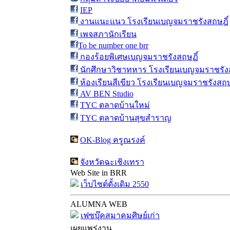
IEP
งานแนะแนว โรงเรียนเบญจมราชรังสฤษฎิ์
เพจสภานักเรียน
To be number one brr
กองร้อยพิเศษเบญจมราชรังสฤษฏิ์
นักศึกษาวิชาทหาร โรงเรียนเบญจมราชรังส
ห้องเรียนสีเขียว โรงเรียนเบญจมราชรังสฤษ
AV BEN Studio
TYC ตลาดบ้านใหม่
TYC ตลาดบ้านสุขสำราญ
OK-Blog ครูณรงค์
จังหวัดฉะเชิงเทรา
Web Site in BRR
เว็บไซต์ดั้งเดิม 2550
ALUMNA WEB
เฟซบุ๊คสมาคมศิษย์เก่า
เผยแพร่งาน