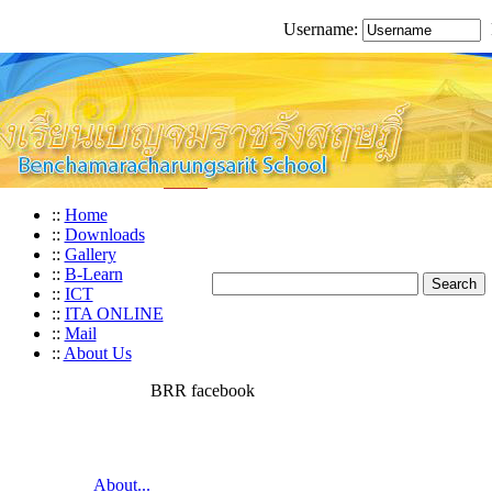
Username:
::
Home
::
Downloads
::
Gallery
::
B-Learn
::
ICT
::
ITA ONLINE
::
Mail
::
About Us
BRR facebook
About...