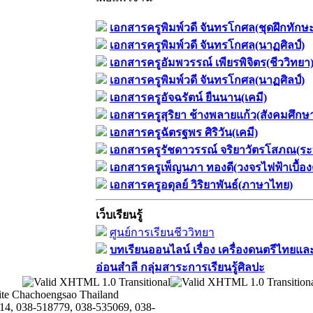
เอกสารครูพิมพ์วดี จันทรโกศล(ชุดฝึกทักษ
เอกสารครูพิมพ์วดี จันทรโกศล(นาฏศิลป์)
เอกสารครูอัมพวรรณ์ เพียรพิจิตร(ชีววิทยา
เอกสารครูพิมพ์วดี จันทรโกศล(นาฏศิลป์)
เอกสารครูอัจฉรัตน์ ยืนนาน(เคมี)
เอกสารครูสุริยา ช้างพลายแก้ว(สังคมศึกษ
เอกสารครูฉัตรฐพร ศิริวัน(เคมี)
เอกสารครูรัชดาวรรณ์ จริยาวัตรโสภณ(ระ
เอกสารครูเพ็ญนภา ทองดี(วงจรไฟฟ้าเบื้อง
เอกสารครูอดุลย์ วิริยาพันธ์(ภาษาไทย)
เว็บเรียนรู้
ศูนย์การเรียนชีววิทยา
บทเรียนออนไลน์​ เรื่อง​ เครื่องดนตรีไทยและ
อ่อนสำลี​ กลุ่มสาระการเรียนรู้ศิลปะ
te Chachoengsao Thailand
14, 038-518779, 038-535069, 038-