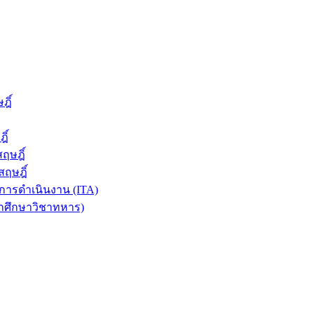
ฎิ์
ิ์
ฤษฎิ์
ฤษฎิ์
ารดำเนินงาน (ITA)
ักศึกษาวิชาทหาร)