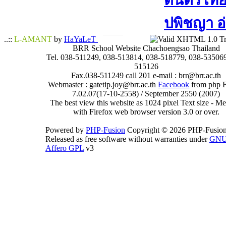
ดนตรีไทย​ 
ปพิชญา​ อ
..::
L-AMANT
by
HaYaLeT
BRR School Website Chachoengsao Thailand
Tel. 038-511249, 038-513814, 038-518779, 038-535069
515126
Fax.038-511249 call 201 e-mail : brr@brr.ac.th
Webmaster : gatetip.joy@brr.ac.th
Facebook
from php 
7.02.07(17-10-2558) / September 2550 (2007)
The best view this website as 1024 pixel Text size - 
with Firefox web browser version 3.0 or over.
Powered by
PHP-Fusion
Copyright © 2026 PHP-Fusion
Released as free software without warranties under
GN
Affero GPL
v3