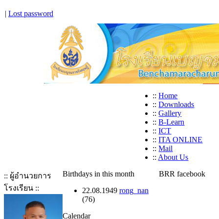
|
Lost password
::
Home
::
Downloads
::
Gallery
::
B-Learn
::
ICT
::
ITA ONLINE
::
Mail
::
About Us
Birthdays in this month
BRR facebook
:: ผู้อำนวยการ
โรงเรียน ::
22.08.1949
rong_nan
(76)
Calendar