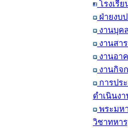
โรงเรีย
ฝ่ายงบป
งานบุคล
งานสารส
งานอาคา
งานกิจก
การประ
ดำเนินงา
พระมหาก
วิชาทหาร