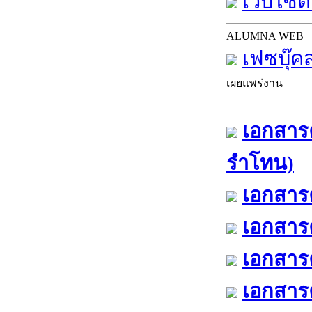
เว็บไซต์
ALUMNA WEB
เฟซบุ๊ค
เผยแพร่งาน
เอกสารค
รำโทน)
เอกสารค
เอกสารค
เอกสารค
เอกสารค