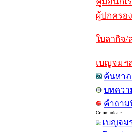
คู่มือนักเ
ผู้ปกครอง
ใบลากิจ/ล
เบญจมฯสาร
ค้นหาภ
บทควา
คำถามท
Communicate
เบญจมร