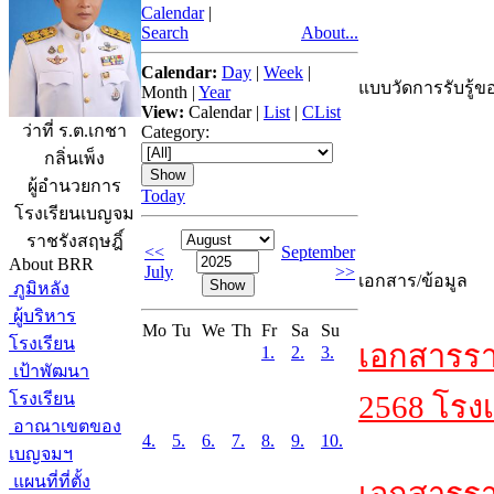
Calendar
|
Search
About...
Calendar:
Day
|
Week
|
แบบวัดการรับรู้ขอ
Month
|
Year
View:
Calendar
|
List
|
CList
ว่าที่ ร.ต.เกชา
Category:
กลิ่นเพ็ง
ผู้อำนวยการ
Today
โรงเรียนเบญจม
ราชรังสฤษฎิ์
<<
September
About BRR
July
>>
เอกสาร/ข้อมูล
ภูมิหลัง
ผู้บริหาร
Mo
Tu
We
Th
Fr
Sa
Su
โรงเรียน
เอกสารรา
1.
2.
3.
เป้าพัฒนา
โรงเรียน
2568 โรงเ
อาณาเขตของ
4.
5.
6.
7.
8.
9.
10.
เบญจมฯ
แผนที่ที่ตั้ง