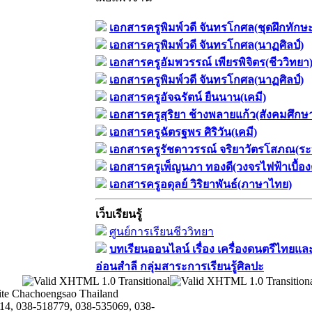
เอกสารครูพิมพ์วดี จันทรโกศล(ชุดฝึกทักษ
เอกสารครูพิมพ์วดี จันทรโกศล(นาฏศิลป์)
เอกสารครูอัมพวรรณ์ เพียรพิจิตร(ชีววิทยา
เอกสารครูพิมพ์วดี จันทรโกศล(นาฏศิลป์)
เอกสารครูอัจฉรัตน์ ยืนนาน(เคมี)
เอกสารครูสุริยา ช้างพลายแก้ว(สังคมศึกษ
เอกสารครูฉัตรฐพร ศิริวัน(เคมี)
เอกสารครูรัชดาวรรณ์ จริยาวัตรโสภณ(ระ
เอกสารครูเพ็ญนภา ทองดี(วงจรไฟฟ้าเบื้อง
เอกสารครูอดุลย์ วิริยาพันธ์(ภาษาไทย)
เว็บเรียนรู้
ศูนย์การเรียนชีววิทยา
บทเรียนออนไลน์​ เรื่อง​ เครื่องดนตรีไทยและ
อ่อนสำลี​ กลุ่มสาระการเรียนรู้ศิลปะ
te Chachoengsao Thailand
14, 038-518779, 038-535069, 038-