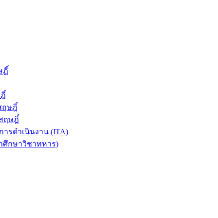
ฎิ์
ิ์
ฤษฎิ์
ฤษฎิ์
ารดำเนินงาน (ITA)
ักศึกษาวิชาทหาร)