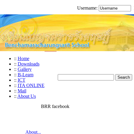
Username:
::
Home
::
Downloads
::
Gallery
::
B-Learn
::
ICT
::
ITA ONLINE
::
Mail
::
About Us
BRR facebook
About...