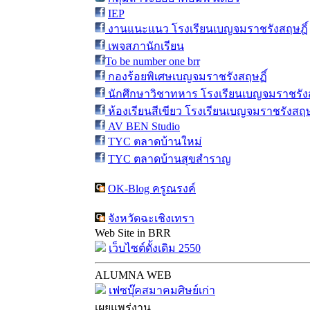
IEP
งานแนะแนว โรงเรียนเบญจมราชรังสฤษฎิ์
เพจสภานักเรียน
To be number one brr
กองร้อยพิเศษเบญจมราชรังสฤษฏิ์
นักศึกษาวิชาทหาร โรงเรียนเบญจมราชรังส
ห้องเรียนสีเขียว โรงเรียนเบญจมราชรังสฤษ
AV BEN Studio
TYC ตลาดบ้านใหม่
TYC ตลาดบ้านสุขสำราญ
OK-Blog ครูณรงค์
จังหวัดฉะเชิงเทรา
Web Site in BRR
เว็บไซต์ดั้งเดิม 2550
ALUMNA WEB
เฟซบุ๊คสมาคมศิษย์เก่า
เผยแพร่งาน