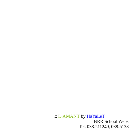
..::
L-AMANT
by
HaYaLeT
BRR School Websi
Tel. 038-511249, 038-5138