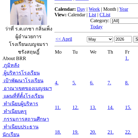
Calendar:
Day
|
Week
|
Month
|
Year
View:
Calendar
|
List
|
CList
Category:
Today
ว่าที่ ร.ต.เกชา กลิ่นเพ็ง
ผู้อำนวยการ
<< April
โรงเรียนเบญจมรา
Mo
Tu
We
Th
Fr
ชรังสฤษฎิ์
1.
About BRR
ภูมิหลัง
ผู้บริหารโรงเรียน
เป้าพัฒนาโรงเรียน
4.
5.
6.
7.
8.
อาณาเขตของเบญจมฯ
แผนที่ที่ตั้งโรงเรียน
ทำเนียบผู้บริหาร
11.
12.
13.
14.
15.
ทำเนียบครู
กรรมการสถานศึกษา
ทำเนียบประธาน
18.
19.
20.
21.
22.
นักเรียน