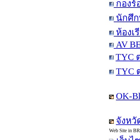
กองร้
นักศึ
ห้องเร
AV BE
TYC ต
TYC 
OK-Bl
จังหว
Web Site in B