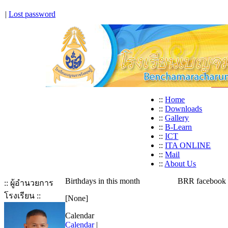
|
Lost password
::
Home
::
Downloads
::
Gallery
::
B-Learn
::
ICT
::
ITA ONLINE
::
Mail
::
About Us
Birthdays in this month
BRR facebook
:: ผู้อำนวยการ
โรงเรียน ::
[None]
Calendar
Calendar
|