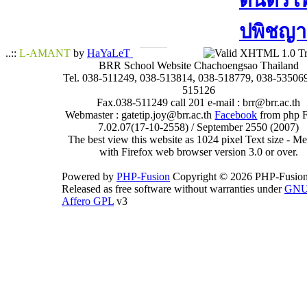
ดนตรีไทย
ปพิชญา​
..::
L-AMANT
by
HaYaLeT
BRR School Website Chachoengsao Thailand
Tel. 038-511249, 038-513814, 038-518779, 038-535069
515126
Fax.038-511249 call 201 e-mail : brr@brr.ac.th
Webmaster : gatetip.joy@brr.ac.th
Facebook
from php 
7.02.07(17-10-2558) / September 2550 (2007)
The best view this website as 1024 pixel Text size - 
with Firefox web browser version 3.0 or over.
Powered by
PHP-Fusion
Copyright © 2026 PHP-Fusion
Released as free software without warranties under
GN
Affero GPL
v3