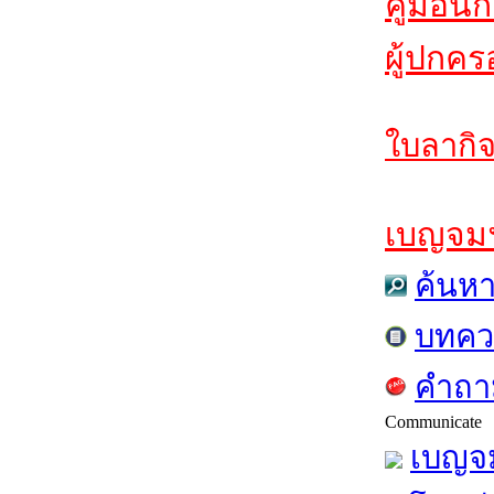
คู่มือนั
ผู้ปกคร
ใบลากิจ
เบญจมฯส
ค้นห
บทคว
คำถาม
Communicate
เบญจม