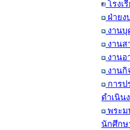
โรงเร
ฝ่ายง
งานบุ
งานสา
งานอา
งานกิ
การปร
ดำเนินง
พระมหา
นักศึก