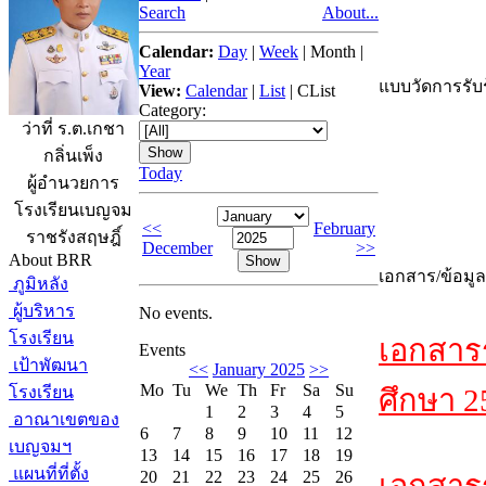
Search
About...
Calendar:
Day
|
Week
|
Month
|
Year
แบบวัดการรับร
View:
Calendar
|
List
|
CList
Category:
ว่าที่ ร.ต.เกชา
กลิ่นเพ็ง
Today
ผู้อำนวยการ
โรงเรียนเบญจม
<<
February
ราชรังสฤษฎิ์
December
>>
About BRR
เอกสาร/ข้อมูล
ภูมิหลัง
ผู้บริหาร
No events.
โรงเรียน
เอกสาร
Events
เป้าพัฒนา
<<
January 2025
>>
Mo
Tu
We
Th
Fr
Sa
Su
โรงเรียน
ศึกษา 2
1
2
3
4
5
อาณาเขตของ
6
7
8
9
10
11
12
เบญจมฯ
13
14
15
16
17
18
19
แผนที่ที่ตั้ง
20
21
22
23
24
25
26