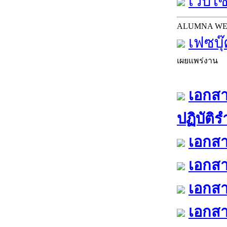
เว็บไซ
ALUMNA W
เฟซบุ
เผยแพร่งาน
เอกสา
ปฏิบัติ
เอกสา
เอกสา
เอกสา
เอกสา