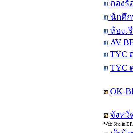
กองร้
นักศึ
ห้องเร
AV BE
TYC ต
TYC 
OK-Bl
จังหว
Web Site in B