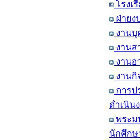
โรงเร
ฝ่ายง
งานบุ
งานสา
งานอา
งานกิ
การปร
ดำเนินง
พระมหา
นักศึก