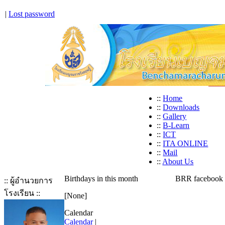
|
Lost password
::
Home
::
Downloads
::
Gallery
::
B-Learn
::
ICT
::
ITA ONLINE
::
Mail
::
About Us
Birthdays in this month
BRR facebook
:: ผู้อำนวยการ
โรงเรียน ::
[None]
Calendar
Calendar
|