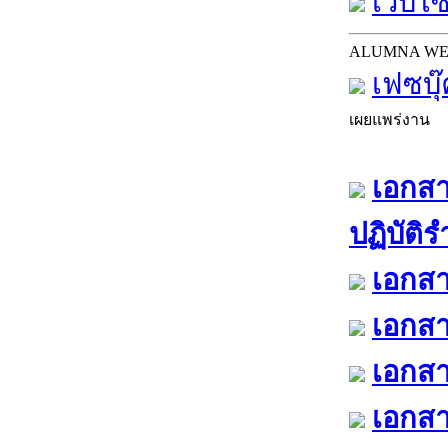
เว็บไซ
ALUMNA W
เฟซบุ
เผยแพร่งาน
เอกสา
ปฏิบัติ
เอกสา
เอกสา
เอกสา
เอกสา