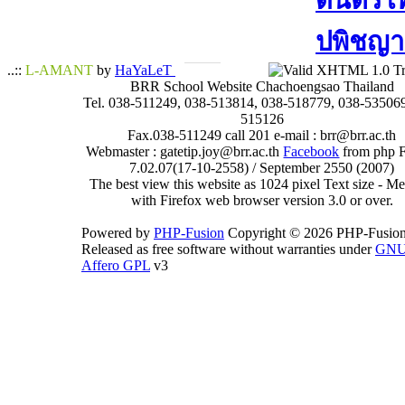
ดนตรีไทย
ปพิชญา​
..::
L-AMANT
by
HaYaLeT
BRR School Website Chachoengsao Thailand
Tel. 038-511249, 038-513814, 038-518779, 038-535069
515126
Fax.038-511249 call 201 e-mail : brr@brr.ac.th
Webmaster : gatetip.joy@brr.ac.th
Facebook
from php 
7.02.07(17-10-2558) / September 2550 (2007)
The best view this website as 1024 pixel Text size - 
with Firefox web browser version 3.0 or over.
Powered by
PHP-Fusion
Copyright © 2026 PHP-Fusion
Released as free software without warranties under
GN
Affero GPL
v3