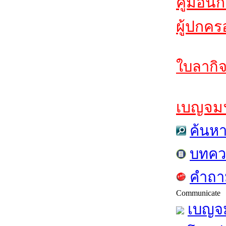
คู่มือนั
ผู้ปกคร
ใบลากิจ
เบญจมฯส
ค้นห
บทคว
คำถาม
Communicate
เบญจม