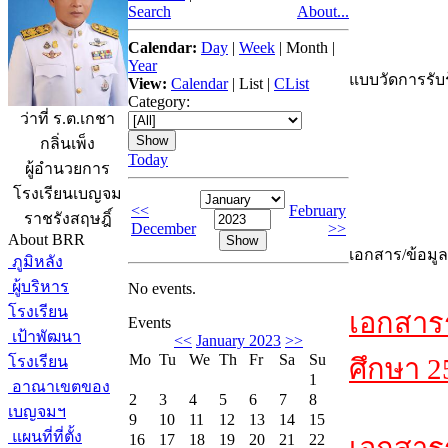
Search
About...
Calendar:
Day
|
Week
|
Month
|
Year
แบบวัดการรับร
View:
Calendar
|
List
|
CList
Category:
ว่าที่ ร.ต.เกชา
กลิ่นเพ็ง
Today
ผู้อำนวยการ
โรงเรียนเบญจม
<<
February
ราชรังสฤษฎิ์
December
>>
About BRR
เอกสาร/ข้อมูล
ภูมิหลัง
ผู้บริหาร
No events.
โรงเรียน
เอกสาร
Events
เป้าพัฒนา
<<
January 2023
>>
Mo
Tu
We
Th
Fr
Sa
Su
โรงเรียน
ศึกษา 2
1
อาณาเขตของ
2
3
4
5
6
7
8
เบญจมฯ
9
10
11
12
13
14
15
แผนที่ที่ตั้ง
16
17
18
19
20
21
22