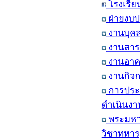
โรงเรีย
ฝ่ายงบป
งานบุคล
งานสารส
งานอาคา
งานกิจก
การประ
ดำเนินงา
พระมหาก
วิชาทหาร