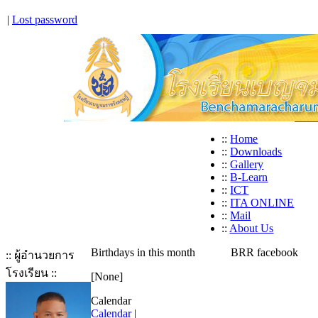
|
Lost password
::
Home
::
Downloads
::
Gallery
::
B-Learn
::
ICT
::
ITA ONLINE
::
Mail
::
About Us
Birthdays in this month
BRR facebook
:: ผู้อำนวยการ
โรงเรียน ::
[None]
Calendar
Calendar
|