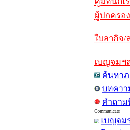
คู่มือนักเ
ผู้ปกครอง
ใบลากิจ/ล
เบญจมฯสาร
ค้นหาภ
บทควา
คำถามท
Communicate
เบญจมร