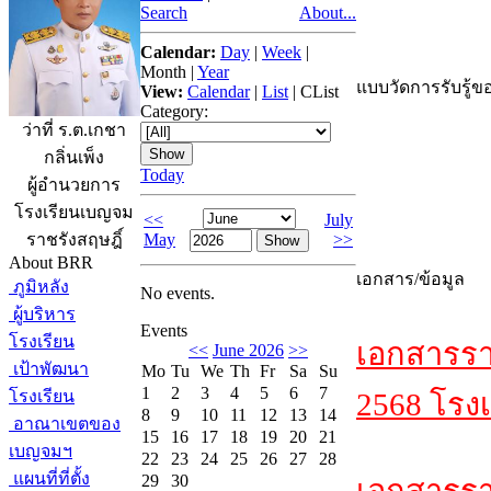
Search
About...
Calendar:
Day
|
Week
|
Month
|
Year
แบบวัดการรับรู้ขอ
View:
Calendar
|
List
|
CList
Category:
ว่าที่ ร.ต.เกชา
กลิ่นเพ็ง
Today
ผู้อำนวยการ
โรงเรียนเบญจม
<<
July
May
>>
ราชรังสฤษฎิ์
About BRR
เอกสาร/ข้อมูล
ภูมิหลัง
No events.
ผู้บริหาร
Events
โรงเรียน
เอกสารรา
<<
June 2026
>>
เป้าพัฒนา
Mo
Tu
We
Th
Fr
Sa
Su
1
2
3
4
5
6
7
โรงเรียน
2568 โรงเ
8
9
10
11
12
13
14
อาณาเขตของ
15
16
17
18
19
20
21
เบญจมฯ
22
23
24
25
26
27
28
แผนที่ที่ตั้ง
29
30