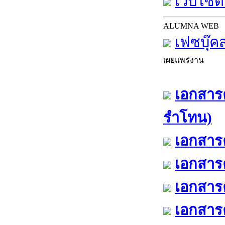
เว็บไซต์
ALUMNA WEB
เฟซบุ๊ค
เผยแพร่งาน
เอกสารค
รำโทน)
เอกสารค
เอกสารค
เอกสารค
เอกสารค