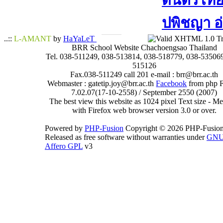
ดนตรีไทย​ 
ปพิชญา​ อ
..::
L-AMANT
by
HaYaLeT
BRR School Website Chachoengsao Thailand
Tel. 038-511249, 038-513814, 038-518779, 038-535069
515126
Fax.038-511249 call 201 e-mail : brr@brr.ac.th
Webmaster : gatetip.joy@brr.ac.th
Facebook
from php 
7.02.07(17-10-2558) / September 2550 (2007)
The best view this website as 1024 pixel Text size - 
with Firefox web browser version 3.0 or over.
Powered by
PHP-Fusion
Copyright © 2026 PHP-Fusion
Released as free software without warranties under
GN
Affero GPL
v3