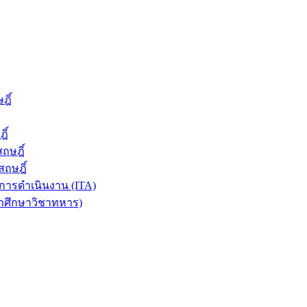
ฎิ์
ิ์
ฤษฎิ์
ฤษฎิ์
ารดำเนินงาน (ITA)
ักศึกษาวิชาทหาร)