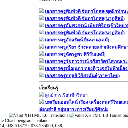
เอกสารครูพิมพ์วดี จันทรโกศล(ชุดฝึกทักษ
เอกสารครูพิมพ์วดี จันทรโกศล(นาฏศิลป์)
เอกสารครูอัมพวรรณ์ เพียรพิจิตร(ชีววิทยา
เอกสารครูพิมพ์วดี จันทรโกศล(นาฏศิลป์)
เอกสารครูอัจฉรัตน์ ยืนนาน(เคมี)
เอกสารครูสุริยา ช้างพลายแก้ว(สังคมศึกษ
เอกสารครูฉัตรฐพร ศิริวัน(เคมี)
เอกสารครูรัชดาวรรณ์ จริยาวัตรโสภณ(ระ
เอกสารครูเพ็ญนภา ทองดี(วงจรไฟฟ้าเบื้อง
เอกสารครูอดุลย์ วิริยาพันธ์(ภาษาไทย)
เว็บเรียนรู้
ศูนย์การเรียนชีววิทยา
บทเรียนออนไลน์​ เรื่อง​ เครื่องดนตรีไทยและ
อ่อนสำลี​ กลุ่มสาระการเรียนรู้ศิลปะ
te Chachoengsao Thailand
14, 038-518779, 038-535069, 038-