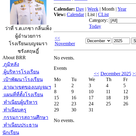
Calendar:
Day
|
Week
|
Month
|
Year
View:
Calendar
|
List
|
CList
Category:
Today
ว่าที่ ร.ต.เกชา กลิ่นเพ็ง
ผู้อำนวยการ
<<
November
โรงเรียนเบญจมรา
ชรังสฤษฎิ์
About BRR
No events.
ภูมิหลัง
Events
ผู้บริหารโรงเรียน
<<
December 2025
>
เป้าพัฒนาโรงเรียน
Mo
Tu
We
Th
Fr
1
2
3
4
5
อาณาเขตของเบญจมฯ
8
9
10
11
12
แผนที่ที่ตั้งโรงเรียน
15
16
17
18
19
ทำเนียบผู้บริหาร
22
23
24
25
26
ทำเนียบครู
29
30
31
กรรมการสถานศึกษา
No events.
ทำเนียบประธาน
นักเรียน