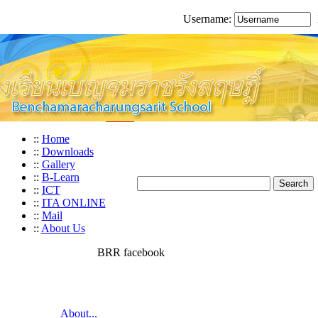
Username:
::
Home
::
Downloads
::
Gallery
::
B-Learn
::
ICT
::
ITA ONLINE
::
Mail
::
About Us
BRR facebook
About...