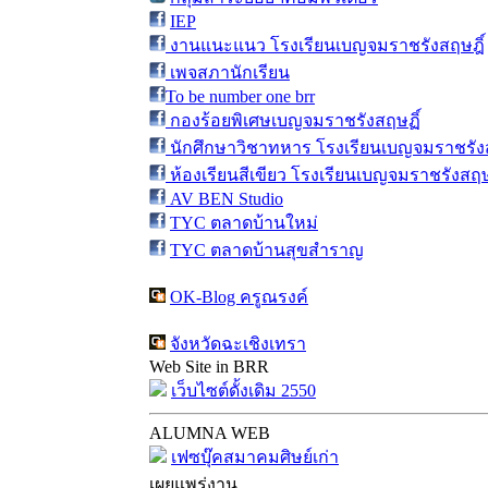
IEP
งานแนะแนว โรงเรียนเบญจมราชรังสฤษฎิ์
เพจสภานักเรียน
To be number one brr
กองร้อยพิเศษเบญจมราชรังสฤษฏิ์
นักศึกษาวิชาทหาร โรงเรียนเบญจมราชรังส
ห้องเรียนสีเขียว โรงเรียนเบญจมราชรังสฤษ
AV BEN Studio
TYC ตลาดบ้านใหม่
TYC ตลาดบ้านสุขสำราญ
OK-Blog ครูณรงค์
จังหวัดฉะเชิงเทรา
Web Site in BRR
เว็บไซต์ดั้งเดิม 2550
ALUMNA WEB
เฟซบุ๊คสมาคมศิษย์เก่า
เผยแพร่งาน