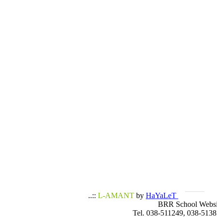
..::
L-AMANT
by
HaYaLeT
BRR School Websi
Tel. 038-511249, 038-5138