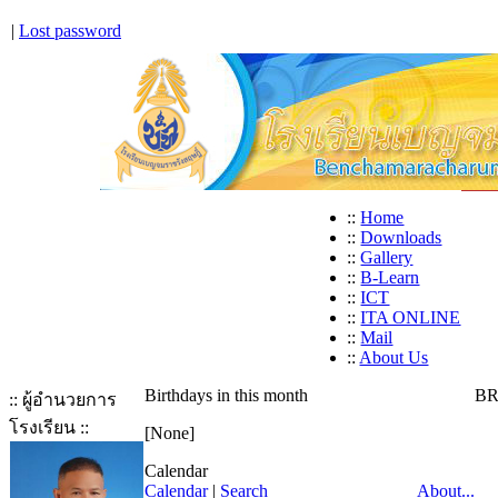
|
Lost password
::
Home
::
Downloads
::
Gallery
::
B-Learn
::
ICT
::
ITA ONLINE
::
Mail
::
About Us
Birthdays in this month
BR
:: ผู้อำนวยการ
โรงเรียน ::
[None]
Calendar
Calendar
|
Search
About...