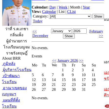
Calendar:
Day
|
Week
|
Month
|
Year
View:
Calendar
|
List
|
CList
Category:
แบ
Today
ว่าที่ ร.ต.เกชา
<<
February
กลิ่นเพ็ง
December
>>
ผู้อำนวยการ
โรงเรียนเบญจม
No events.
ราชรังสฤษฎิ์
Events
About BRR
<<
January 2026
>>
เอ
ภูมิหลัง
Mo
Tu
We
Th
Fr
Sa
Su
ผู้บริหารโรงเรียน
1
2
3
4
เอ
5
6
7
8
9
10
11
เป้าพัฒนา
ชรั
12
13
14
15
16
17
18
โรงเรียน
19
20
21
22
23
24
25
อาณาเขตของ
เอ
26
27
28
29
30
31
เบญจมฯ
ศึ
No events.
แผนที่ที่ตั้ง
โรงเรียน