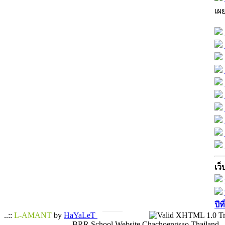
เผ
เว็
ปีท
..::
L-AMANT
by
HaYaLeT
BRR School Website Chachoengsao Thailand