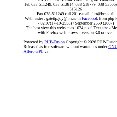
Tel. 038-511249, 038-513814, 038-518779, 038-535069
515126
Fax.038-511249 call 201 e-mail : brr@brr.ac.th
Webmaster : gatetip.joy@brr.ac.th
Facebook
from php 
7.02.07(17-10-2558) / September 2550 (2007)
The best view this website as 1024 pixel Text size - 
with Firefox web browser version 3.0 or over.
Powered by
PHP-Fusion
Copyright © 2026 PHP-Fusion
Released as free software without warranties under
GN
Affero GPL
v3