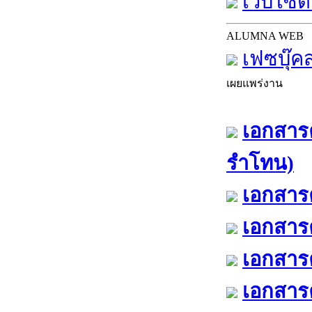
เว็บไซต์
ALUMNA WEB
เฟซบุ๊ค
เผยแพร่งาน
เอกสารค
รำโทน)
เอกสารค
เอกสารค
เอกสารค
เอกสารค