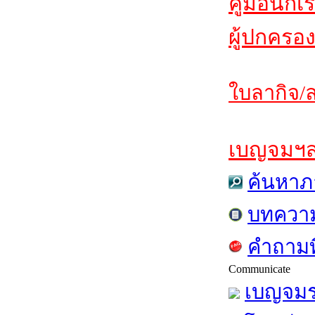
คู่มือนักเ
ผู้ปกครอง
ใบลากิจ/ล
เบญจมฯสาร
ค้นหาภ
บทควา
คำถามท
Communicate
เบญจมร