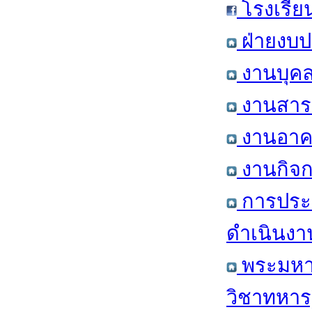
โรงเรีย
ฝ่ายงบป
งานบุคล
งานสารส
งานอาคา
งานกิจก
การประ
ดำเนินงา
พระมหาก
วิชาทหาร