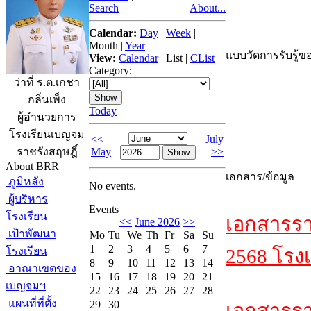
Search
About...
Calendar:
Day
|
Week
|
Month
|
Year
แบบวัดการรับรู้ขอ
View:
Calendar
|
List
|
CList
Category:
ว่าที่ ร.ต.เกชา
กลิ่นเพ็ง
Today
ผู้อำนวยการ
โรงเรียนเบญจม
<<
July
May
>>
ราชรังสฤษฎิ์
About BRR
เอกสาร/ข้อมูล
ภูมิหลัง
No events.
ผู้บริหาร
Events
โรงเรียน
เอกสารรา
<<
June 2026
>>
เป้าพัฒนา
Mo
Tu
We
Th
Fr
Sa
Su
1
2
3
4
5
6
7
โรงเรียน
2568 โรงเ
8
9
10
11
12
13
14
อาณาเขตของ
15
16
17
18
19
20
21
เบญจมฯ
22
23
24
25
26
27
28
แผนที่ที่ตั้ง
29
30