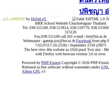
ดนตรีไทย​ 
ปพิชญา​ อ
..::
L-AMANT
by
HaYaLeT
BRR School Website Chachoengsao Thailand
Tel. 038-511249, 038-513814, 038-518779, 038-535069
515126
Fax.038-511249 call 201 e-mail : brr@brr.ac.th
Webmaster : gatetip.joy@brr.ac.th
Facebook
from php 
7.02.07(17-10-2558) / September 2550 (2007)
The best view this website as 1024 pixel Text size - 
with Firefox web browser version 3.0 or over.
Powered by
PHP-Fusion
Copyright © 2026 PHP-Fusion
Released as free software without warranties under
GN
Affero GPL
v3