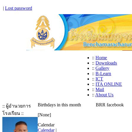
|
Lost password
::
Home
::
Downloads
::
Gallery
::
B-Learn
::
ICT
::
ITA ONLINE
::
Mail
::
About Us
Birthdays in this month
BRR facebook
:: ผู้อำนวยการ
โรงเรียน ::
[None]
Calendar
Calendar
|