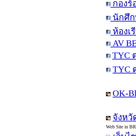
กองร้
นักศึ
ห้องเร
AV BE
TYC ต
TYC 
OK-Bl
จังหว
Web Site in B