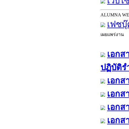
เว็บไซ
ALUMNA W
เฟซบุ
เผยแพร่งาน
เอกสา
ปฏิบัติ
เอกสา
เอกสา
เอกสา
เอกสา