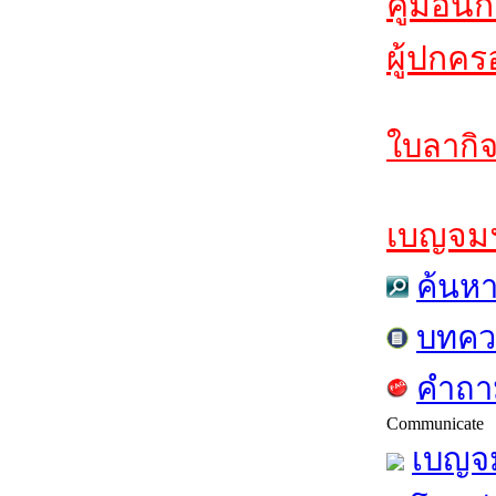
คู่มือนั
ผู้ปกคร
ใบลากิจ
เบญจมฯส
ค้นห
บทคว
คำถาม
Communicate
เบญจม