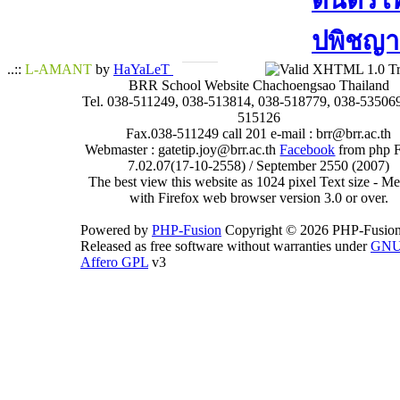
ดนตรีไทย
ปพิชญา​
..::
L-AMANT
by
HaYaLeT
BRR School Website Chachoengsao Thailand
Tel. 038-511249, 038-513814, 038-518779, 038-535069
515126
Fax.038-511249 call 201 e-mail : brr@brr.ac.th
Webmaster : gatetip.joy@brr.ac.th
Facebook
from php 
7.02.07(17-10-2558) / September 2550 (2007)
The best view this website as 1024 pixel Text size - 
with Firefox web browser version 3.0 or over.
Powered by
PHP-Fusion
Copyright © 2026 PHP-Fusion
Released as free software without warranties under
GN
Affero GPL
v3