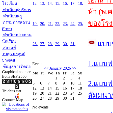
เอกสาร
โรงเรียน
12.
13.
14.
15.
16.
17.
18.
ทำเนียบผู้บริหาร
ห้า (พ.
ทำเนียบครู
ของโรงเ
กรรมการสถาน
19.
20.
21.
22.
23.
24.
25.
ศึกษา
ทำเนียบประธาน
นักเรียน
แบบ
26.
27.
28.
29.
30.
31.
สถานที่
เบญจมฯศูนย์
บางเตย
1.แบบฟ
Events
ข้อมูลการติดต่อ
<<
January 2026
>>
Graphical counter
Mo
Tu
We
Th
Fr
Sa
Su
from SEP 2550
1
2
3
4
2.แบบฟ
5
6
7
8
9
10
11
12
13
14
15
16
17
18
Truehits stat
19
20
21
22
23
24
25
สัมมนา/อ
26
27
28
29
30
31
Counter Map
No events.