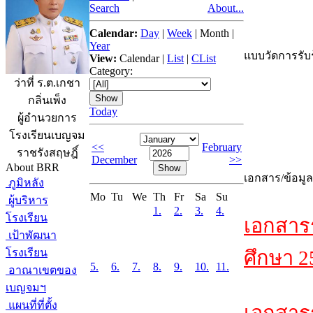
Search
About...
Calendar:
Day
|
Week
|
Month
|
Year
แบบวัดการรับร
View:
Calendar
|
List
|
CList
Category:
ว่าที่ ร.ต.เกชา
กลิ่นเพ็ง
Today
ผู้อำนวยการ
โรงเรียนเบญจม
<<
February
ราชรังสฤษฎิ์
December
>>
About BRR
เอกสาร/ข้อมูล
ภูมิหลัง
Mo
Tu
We
Th
Fr
Sa
Su
ผู้บริหาร
1.
2.
3.
4.
โรงเรียน
เอกสาร
เป้าพัฒนา
โรงเรียน
ศึกษา 2
5.
6.
7.
8.
9.
10.
11.
อาณาเขตของ
เบญจมฯ
แผนที่ที่ตั้ง