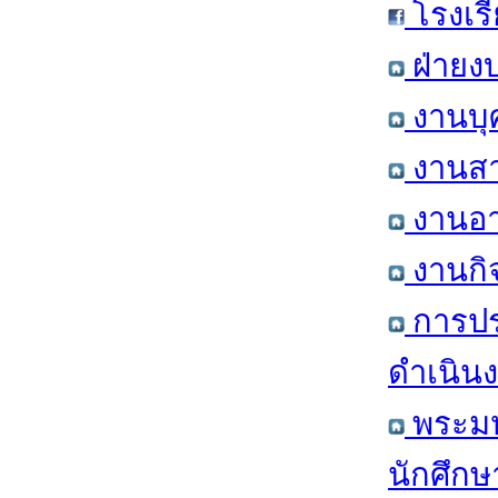
โรงเร
ฝ่ายง
งานบุ
งานสา
งานอา
งานกิ
การปร
ดำเนินง
พระมหา
นักศึก