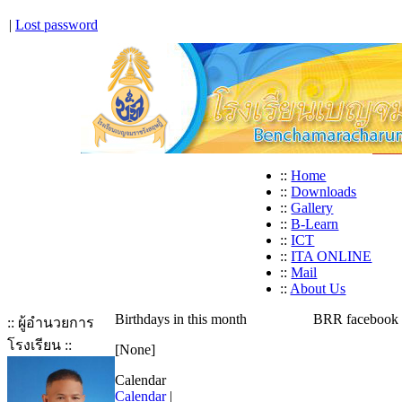
|
Lost password
::
Home
::
Downloads
::
Gallery
::
B-Learn
::
ICT
::
ITA ONLINE
::
Mail
::
About Us
Birthdays in this month
BRR facebook
:: ผู้อำนวยการ
โรงเรียน ::
[None]
Calendar
Calendar
|