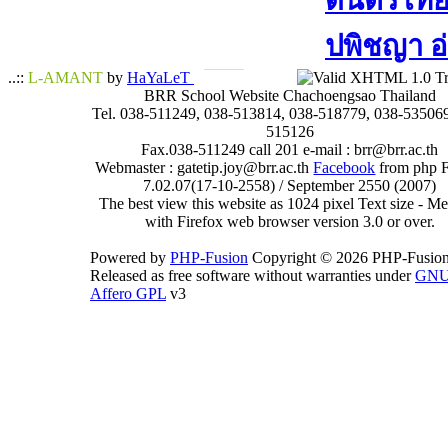
ดนตรีไทย​ 
ปพิชญา​ อ
..::
L-AMANT
by
HaYaLeT
BRR School Website Chachoengsao Thailand
Tel. 038-511249, 038-513814, 038-518779, 038-535069
515126
Fax.038-511249 call 201 e-mail : brr@brr.ac.th
Webmaster : gatetip.joy@brr.ac.th
Facebook
from php 
7.02.07(17-10-2558) / September 2550 (2007)
The best view this website as 1024 pixel Text size - 
with Firefox web browser version 3.0 or over.
Powered by
PHP-Fusion
Copyright © 2026 PHP-Fusion
Released as free software without warranties under
GN
Affero GPL
v3