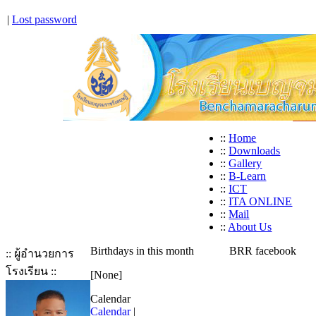
|
Lost password
::
Home
::
Downloads
::
Gallery
::
B-Learn
::
ICT
::
ITA ONLINE
::
Mail
::
About Us
Birthdays in this month
BRR facebook
:: ผู้อำนวยการ
โรงเรียน ::
[None]
Calendar
Calendar
|