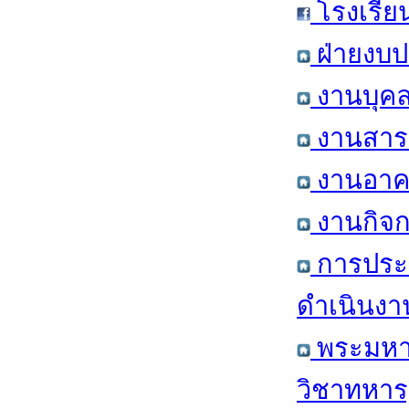
โรงเรีย
ฝ่ายงบป
งานบุคล
งานสารส
งานอาคา
งานกิจก
การประ
ดำเนินงา
พระมหาก
วิชาทหาร