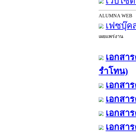
เว็บไซต์
ALUMNA WEB
เฟซบุ๊ค
เผยแพร่งาน
เอกสารค
รำโทน)
เอกสารค
เอกสารค
เอกสารค
เอกสารค