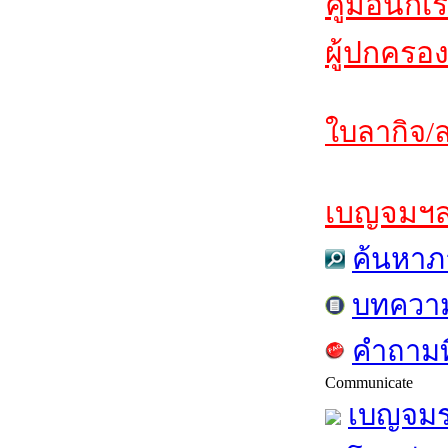
คู่มือนักเ
ผู้ปกครอง
ใบลากิจ/ล
เบญจมฯสาร
ค้นหาภ
บทควา
คำถามท
Communicate
เบญจมร