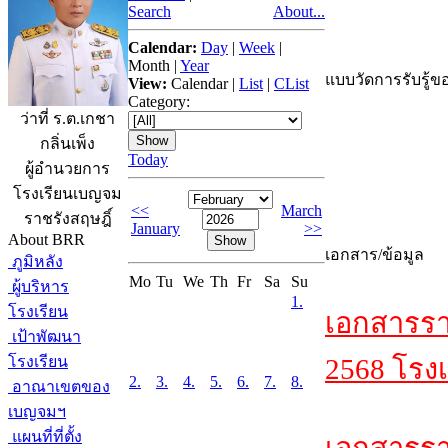
Search
About...
Calendar:
Day
|
Week
|
Month
|
Year
แบบวัดการรับรู้ขอ
View:
Calendar
|
List
|
CList
Category:
ว่าที่ ร.ต.เกชา
กลิ่นเพ็ง
Today
ผู้อำนวยการ
โรงเรียนเบญจม
<<
March
ราชรังสฤษฎิ์
January
>>
About BRR
เอกสาร/ข้อมูล
ภูมิหลัง
Mo
Tu
We
Th
Fr
Sa
Su
ผู้บริหาร
1.
โรงเรียน
เอกสารรา
เป้าพัฒนา
โรงเรียน
2568 โรงเ
2.
3.
4.
5.
6.
7.
8.
อาณาเขตของ
เบญจมฯ
แผนที่ที่ตั้ง