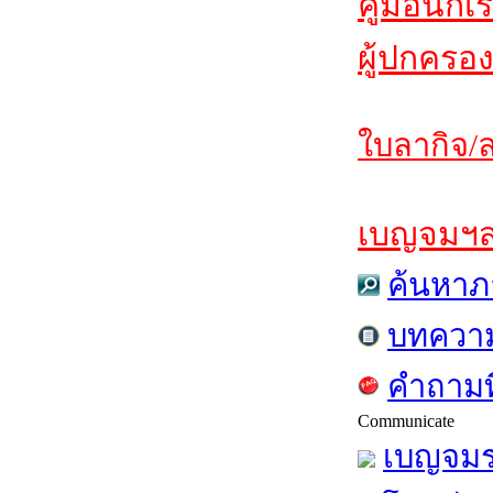
คู่มือนักเ
ผู้ปกครอง
ใบลากิจ/ล
เบญจมฯสาร
ค้นหาภ
บทควา
คำถามท
Communicate
เบญจมร