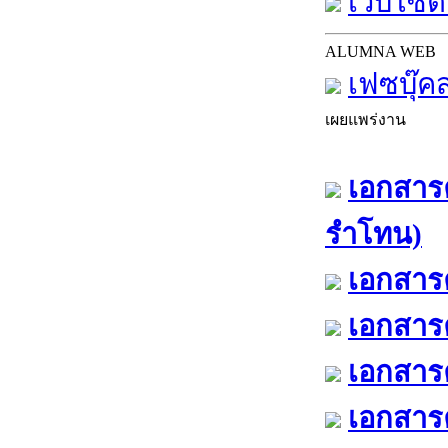
เว็บไซต์
ALUMNA WEB
เฟซบุ๊ค
เผยแพร่งาน
เอกสารค
รำโทน)
เอกสารค
เอกสารค
เอกสารค
เอกสารค