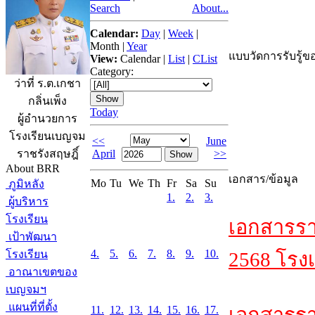
Search
About...
Calendar:
Day
|
Week
|
Month
|
Year
แบบวัดการรับรู้ขอ
View:
Calendar
|
List
|
CList
Category:
ว่าที่ ร.ต.เกชา
กลิ่นเพ็ง
Today
ผู้อำนวยการ
โรงเรียนเบญจม
<<
June
April
>>
ราชรังสฤษฎิ์
About BRR
เอกสาร/ข้อมูล
Mo
Tu
We
Th
Fr
Sa
Su
ภูมิหลัง
1.
2.
3.
ผู้บริหาร
โรงเรียน
เอกสารรา
เป้าพัฒนา
4.
5.
6.
7.
8.
9.
10.
โรงเรียน
2568 โรงเ
อาณาเขตของ
เบญจมฯ
แผนที่ที่ตั้ง
11.
12.
13.
14.
15.
16.
17.