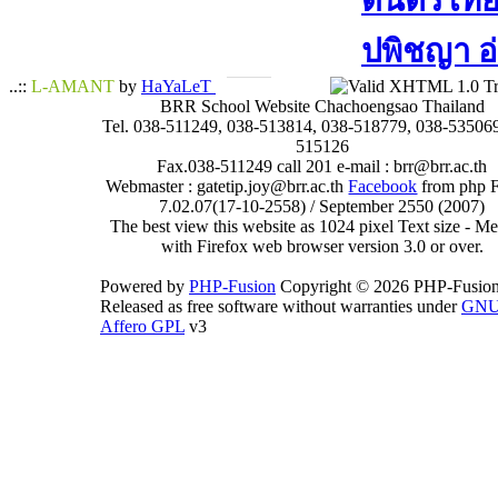
ดนตรีไทย​ 
ปพิชญา​ อ
..::
L-AMANT
by
HaYaLeT
BRR School Website Chachoengsao Thailand
Tel. 038-511249, 038-513814, 038-518779, 038-535069
515126
Fax.038-511249 call 201 e-mail : brr@brr.ac.th
Webmaster : gatetip.joy@brr.ac.th
Facebook
from php 
7.02.07(17-10-2558) / September 2550 (2007)
The best view this website as 1024 pixel Text size - 
with Firefox web browser version 3.0 or over.
Powered by
PHP-Fusion
Copyright © 2026 PHP-Fusion
Released as free software without warranties under
GN
Affero GPL
v3