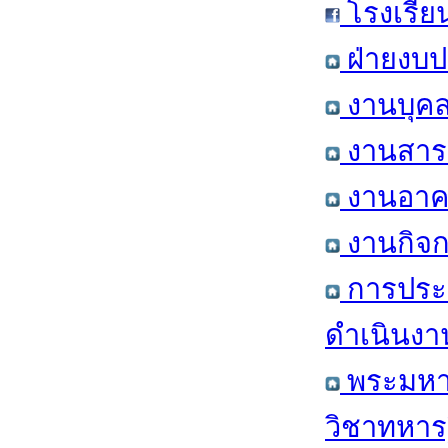
โรงเรีย
ฝ่ายงบป
งานบุคล
งานสารส
งานอาคา
งานกิจก
การประ
ดำเนินงา
พระมหาก
วิชาทหาร