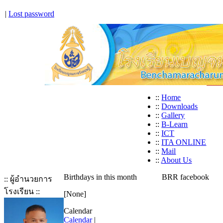
|
Lost password
::
Home
::
Downloads
::
Gallery
::
B-Learn
::
ICT
::
ITA ONLINE
::
Mail
::
About Us
Birthdays in this month
BRR facebook
:: ผู้อำนวยการ
โรงเรียน ::
[None]
Calendar
Calendar
|