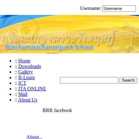
Username:
::
Home
::
Downloads
::
Gallery
::
B-Learn
::
ICT
::
ITA ONLINE
::
Mail
::
About Us
BRR facebook
About...