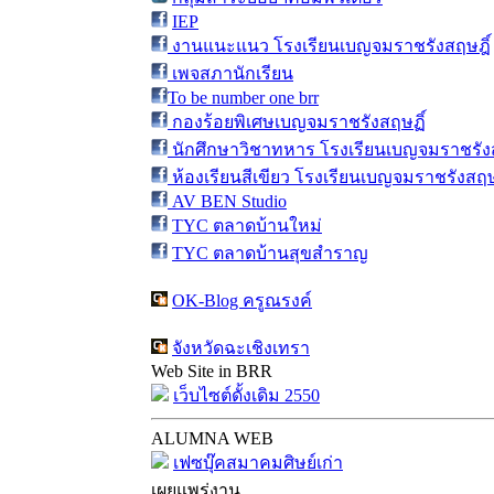
IEP
งานแนะแนว โรงเรียนเบญจมราชรังสฤษฎิ์
เพจสภานักเรียน
To be number one brr
กองร้อยพิเศษเบญจมราชรังสฤษฏิ์
นักศึกษาวิชาทหาร โรงเรียนเบญจมราชรังส
ห้องเรียนสีเขียว โรงเรียนเบญจมราชรังสฤษ
AV BEN Studio
TYC ตลาดบ้านใหม่
TYC ตลาดบ้านสุขสำราญ
OK-Blog ครูณรงค์
จังหวัดฉะเชิงเทรา
Web Site in BRR
เว็บไซต์ดั้งเดิม 2550
ALUMNA WEB
เฟซบุ๊คสมาคมศิษย์เก่า
เผยแพร่งาน