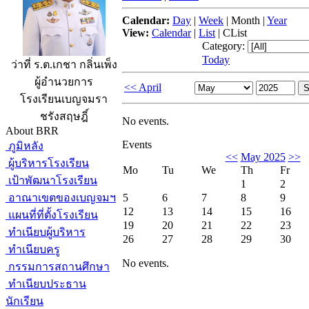
Calendar:
Day
|
Week
|
Month
|
Year
View:
Calendar
|
List
|
CList
Category:
Today
ว่าที่ ร.ต.เกชา กลิ่นเพ็ง
ผู้อำนวยการ
<< April
โรงเรียนเบญจมรา
ชรังสฤษฎิ์
No events.
About BRR
Events
ภูมิหลัง
<<
May 2025
>>
ผู้บริหารโรงเรียน
Mo
Tu
We
Th
Fr
เป้าพัฒนาโรงเรียน
1
2
อาณาเขตของเบญจมฯ
5
6
7
8
9
12
13
14
15
16
แผนที่ที่ตั้งโรงเรียน
19
20
21
22
23
ทำเนียบผู้บริหาร
26
27
28
29
30
ทำเนียบครู
No events.
กรรมการสถานศึกษา
ทำเนียบประธาน
นักเรียน