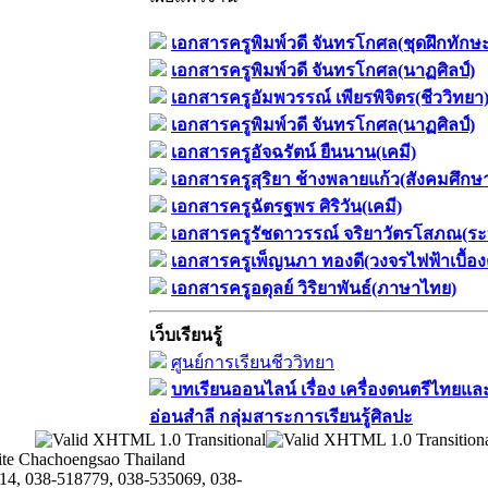
เอกสารครูพิมพ์วดี จันทรโกศล(ชุดฝึกทักษ
เอกสารครูพิมพ์วดี จันทรโกศล(นาฏศิลป์)
เอกสารครูอัมพวรรณ์ เพียรพิจิตร(ชีววิทยา
เอกสารครูพิมพ์วดี จันทรโกศล(นาฏศิลป์)
เอกสารครูอัจฉรัตน์ ยืนนาน(เคมี)
เอกสารครูสุริยา ช้างพลายแก้ว(สังคมศึกษ
เอกสารครูฉัตรฐพร ศิริวัน(เคมี)
เอกสารครูรัชดาวรรณ์ จริยาวัตรโสภณ(ระ
เอกสารครูเพ็ญนภา ทองดี(วงจรไฟฟ้าเบื้อง
เอกสารครูอดุลย์ วิริยาพันธ์(ภาษาไทย)
เว็บเรียนรู้
ศูนย์การเรียนชีววิทยา
บทเรียนออนไลน์​ เรื่อง​ เครื่องดนตรีไทยและ
อ่อนสำลี​ กลุ่มสาระการเรียนรู้ศิลปะ
te Chachoengsao Thailand
14, 038-518779, 038-535069, 038-