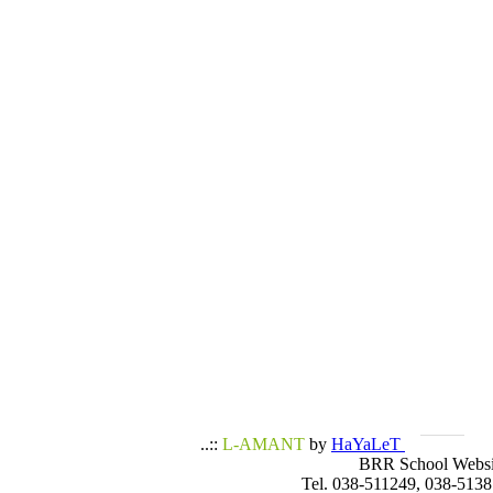
..::
L-AMANT
by
HaYaLeT
BRR School Websi
Tel. 038-511249, 038-5138