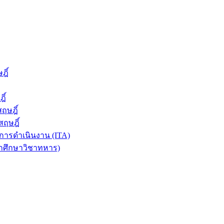
ฎิ์
ิ์
ฤษฎิ์
ฤษฎิ์
ารดำเนินงาน (ITA)
ักศึกษาวิชาทหาร)