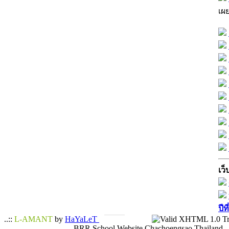
เผ
เว็
ปีท
..::
L-AMANT
by
HaYaLeT
BRR School Website Chachoengsao Thailand