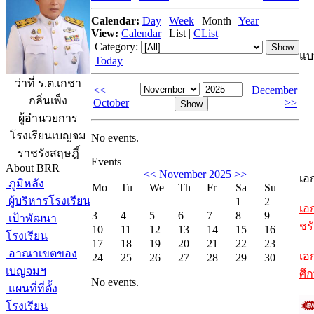
Calendar:
Day
|
Week
|
Month
|
Year
View:
Calendar
|
List
|
CList
Category:
แบ
Today
ว่าที่ ร.ต.เกชา
<<
December
กลิ่นเพ็ง
October
>>
ผู้อำนวยการ
โรงเรียนเบญจม
No events.
ราชรังสฤษฎิ์
Events
About BRR
<<
November 2025
>>
เอ
ภูมิหลัง
Mo
Tu
We
Th
Fr
Sa
Su
ผู้บริหารโรงเรียน
1
2
เอ
3
4
5
6
7
8
9
เป้าพัฒนา
ชรั
10
11
12
13
14
15
16
โรงเรียน
17
18
19
20
21
22
23
อาณาเขตของ
เอ
24
25
26
27
28
29
30
เบญจมฯ
ศึ
No events.
แผนที่ที่ตั้ง
โรงเรียน