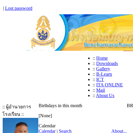
|
Lost password
::
Home
::
Downloads
::
Gallery
::
B-Learn
::
ICT
::
ITA ONLINE
::
Mail
::
About Us
Birthdays in this month
BR
:: ผู้อำนวยการ
โรงเรียน ::
[None]
Calendar
Calendar
|
Search
About...