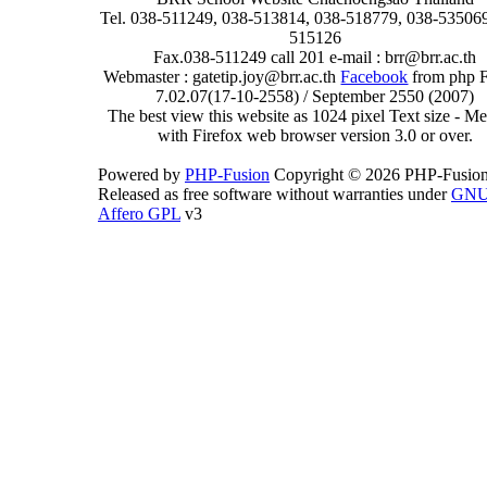
Tel. 038-511249, 038-513814, 038-518779, 038-535069
515126
Fax.038-511249 call 201 e-mail : brr@brr.ac.th
Webmaster : gatetip.joy@brr.ac.th
Facebook
from php 
7.02.07(17-10-2558) / September 2550 (2007)
The best view this website as 1024 pixel Text size - 
with Firefox web browser version 3.0 or over.
Powered by
PHP-Fusion
Copyright © 2026 PHP-Fusion
Released as free software without warranties under
GN
Affero GPL
v3