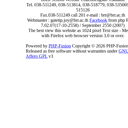
Tel. 038-511249, 038-513814, 038-518779, 038-535069
515126
Fax.038-511249 call 201 e-mail : brr@brr.ac.th
Webmaster : gatetip.joy@brr.ac.th
Facebook
from php 
7.02.07(17-10-2558) / September 2550 (2007)
The best view this website as 1024 pixel Text size - 
with Firefox web browser version 3.0 or over.
Powered by
PHP-Fusion
Copyright © 2026 PHP-Fusion
Released as free software without warranties under
GN
Affero GPL
v3