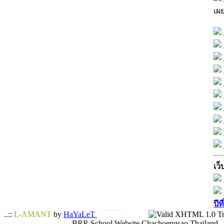
เผ
เว็
ปีท
..::
L-AMANT
by
HaYaLeT
BRR School Website Chachoengsao Thailand