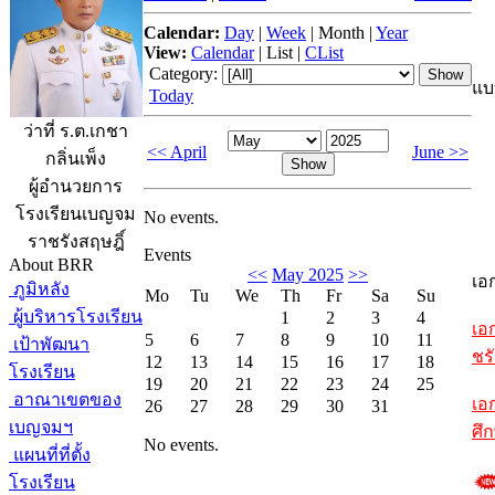
Calendar:
Day
|
Week
|
Month
|
Year
View:
Calendar
|
List
|
CList
Category:
แบ
Today
ว่าที่ ร.ต.เกชา
<< April
June >>
กลิ่นเพ็ง
ผู้อำนวยการ
โรงเรียนเบญจม
No events.
ราชรังสฤษฎิ์
Events
About BRR
<<
May 2025
>>
เอ
ภูมิหลัง
Mo
Tu
We
Th
Fr
Sa
Su
ผู้บริหารโรงเรียน
1
2
3
4
เอ
5
6
7
8
9
10
11
เป้าพัฒนา
ชรั
12
13
14
15
16
17
18
โรงเรียน
19
20
21
22
23
24
25
อาณาเขตของ
เอ
26
27
28
29
30
31
เบญจมฯ
ศึ
No events.
แผนที่ที่ตั้ง
โรงเรียน