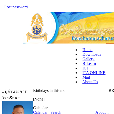
|
Lost password
::
Home
::
Downloads
::
Gallery
::
B-Learn
::
ICT
::
ITA ONLINE
::
Mail
::
About Us
Birthdays in this month
BR
:: ผู้อำนวยการ
โรงเรียน ::
[None]
Calendar
Calendar
|
Search
About...