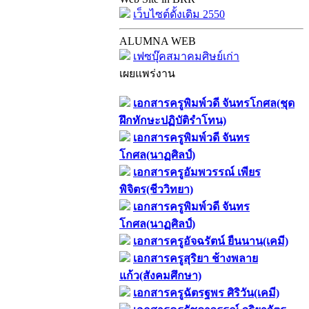
เว็บไซต์ดั้งเดิม 2550
ALUMNA WEB
เฟซบุ๊คสมาคมศิษย์เก่า
เผยแพร่งาน
เอกสารครูพิมพ์วดี จันทรโกศล(ชุด
ฝึกทักษะปฏิบัติรำโทน)
เอกสารครูพิมพ์วดี จันทร
โกศล(นาฏศิลป์)
เอกสารครูอัมพวรรณ์ เพียร
พิจิตร(ชีววิทยา)
เอกสารครูพิมพ์วดี จันทร
โกศล(นาฏศิลป์)
เอกสารครูอัจฉรัตน์ ยืนนาน(เคมี)
เอกสารครูสุริยา ช้างพลาย
แก้ว(สังคมศึกษา)
เอกสารครูฉัตรฐพร ศิริวัน(เคมี)