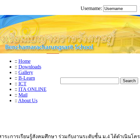
Username:
::
Home
::
Downloads
::
Gallery
::
B-Learn
::
ICT
::
ITA ONLINE
::
Mail
::
About Us
สาระการเรียนรู้สังคมศึกษา ร่วมกับงานระดับชั้น ม.4 ได้ดำเนิน