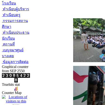
โรงเรียน
ทำเนียบผู้บริหาร
ทำเนียบครู
กรรมการสถาน
ศึกษา
ทำเนียบประธาน
นักเรียน
สถานที่
เบญจมฯศูนย์
บางเตย
ข้อมูลการติดต่อ
Graphical counter
from SEP 2550
Truehits stat
Counter Map