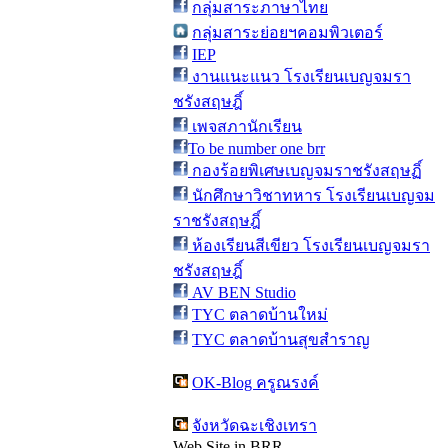
กลุ่มสาระภาษาไทย
กลุ่มสาระย่อยฯคอมพิวเตอร์
IEP
งานแนะแนว โรงเรียนเบญจมรา
ชรังสฤษฎิ์
เพจสภานักเรียน
To be number one brr
กองร้อยพิเศษเบญจมราชรังสฤษฏิ์
นักศึกษาวิชาทหาร โรงเรียนเบญจม
ราชรังสฤษฎิ์
ห้องเรียนสีเขียว โรงเรียนเบญจมรา
ชรังสฤษฎิ์
AV BEN Studio
TYC ตลาดบ้านใหม่
TYC ตลาดบ้านสุขสำราญ
OK-Blog ครูณรงค์
จังหวัดฉะเชิงเทรา
Web Site in BRR