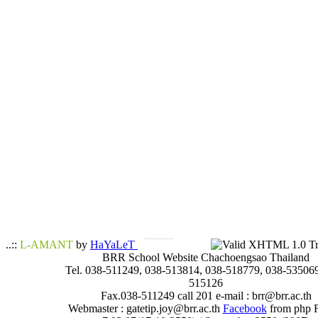
..::
L-AMANT
by
HaYaLeT
BRR School Website Chachoengsao Thailand
Tel. 038-511249, 038-513814, 038-518779, 038-535069
515126
Fax.038-511249 call 201 e-mail : brr@brr.ac.th
Webmaster : gatetip.joy@brr.ac.th
Facebook
from php 