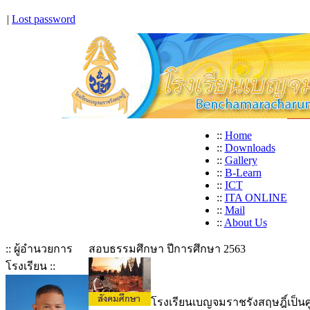
|
Lost password
::
Home
::
Downloads
::
Gallery
::
B-Learn
::
ICT
::
ITA ONLINE
::
Mail
::
About Us
:: ผู้อำนวยการ
สอบธรรมศึกษา ปีการศึกษา 2563
โรงเรียน ::
โรงเรียนเบญจมราชรังสฤษฎิ์เป็น