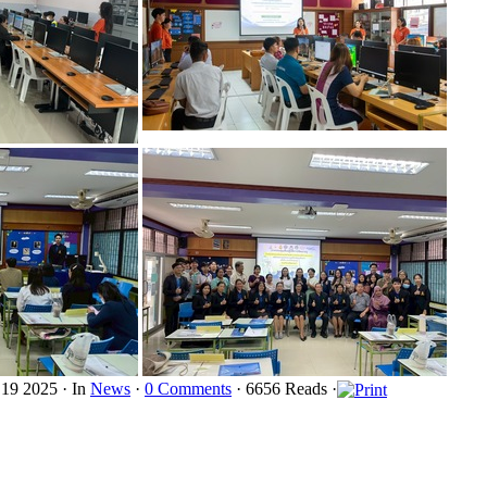
19 2025 ·
In
News
·
0 Comments
· 6656 Reads ·