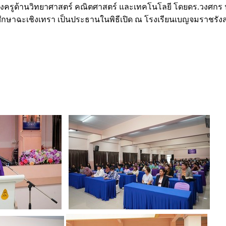
องครูด้านวิทยาศาสตร์ คณิตศาสตร์ และเทคโนโลยี โดยดร.วงศกร ป
กษาฉะเชิงเทรา เป็นประธานในพิธีเปิด ณ โรงเรียนเบญจมราชรังสฤษ