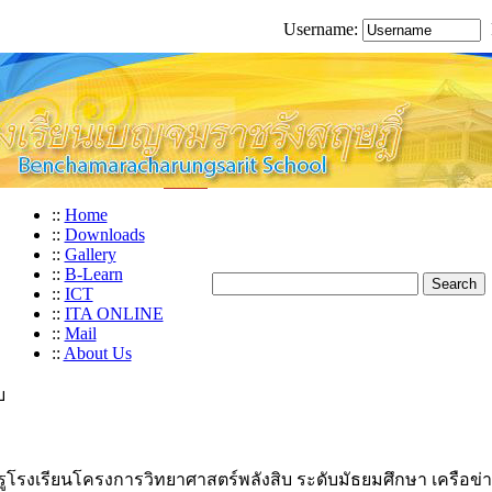
Username:
::
Home
::
Downloads
::
Gallery
::
B-Learn
::
ICT
::
ITA ONLINE
::
Mail
::
About Us
บ
รูโรงเรียนโครงการวิทยาศาสตร์พลังสิบ ระดับมัธยมศึกษา เครือข