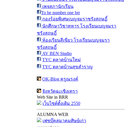
เพจสภานักเรียน
To be number one brr
กองร้อยพิเศษเบญจมราชรังสฤษฏิ์
นักศึกษาวิชาทหาร โรงเรียนเบญจมรา
ชรังสฤษฎิ์
ห้องเรียนสีเขียว โรงเรียนเบญจมรา
ชรังสฤษฎิ์
AV BEN Studio
TYC ตลาดบ้านใหม่
TYC ตลาดบ้านสุขสำราญ
OK-Blog ครูณรงค์
จังหวัดฉะเชิงเทรา
Web Site in BRR
เว็บไซต์ดั้งเดิม 2550
ALUMNA WEB
เฟซบุ๊คสมาคมศิษย์เก่า