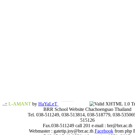
..::
L-AMANT
by
HaYaLeT
BRR School Website Chachoengsao Thailand
Tel. 038-511249, 038-513814, 038-518779, 038-535069
515126
Fax.038-511249 call 201 e-mail : brr@brr.ac.th
Webmaster : gatetip.joy@brr.ac.th
Facebook
from php 