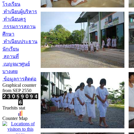
โรงเรียน
ทำเนียบผู้บริหาร
ทำเนียบครู
กรรมการสถาน
ศึกษา
ทำเนียบประธาน
นักเรียน
สถานที่
เบญจมฯศูนย์
บางเตย
ข้อมูลการติดต่อ
Graphical counter
from SEP 2550
Truehits stat
Counter Map