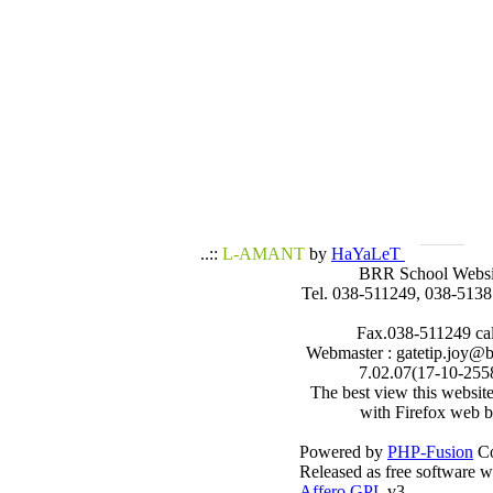
..::
L-AMANT
by
HaYaLeT
BRR School Websi
Tel. 038-511249, 038-5138
Fax.038-511249 call
Webmaster : gatetip.joy@b
7.02.07(17-10-255
The best view this websit
with Firefox web b
Powered by
PHP-Fusion
Co
Released as free software w
Affero GPL
v3