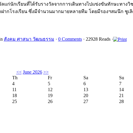
ัลแก่นักเรียนที่ได้รับรางวัลจากการเดินทางไปแข่งขันทักษะทางว
มาฝากโรงเรียน ซึ่งมีจำนวนมากมายหลายทีม โดยมีรองฯสมนึก ชูเลิศ 
In
สังคม ศาสนา วัฒนธรรม
·
0 Comments
· 22928 Reads ·
<<
June 2026
>>
Th
Fr
Sa
Su
4
5
6
7
11
12
13
14
18
19
20
21
25
26
27
28