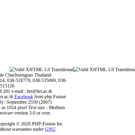
te Chachoengsao Thailand
14, 038-518779, 038-535069, 038-
515126
 201 e-mail : brr@brr.ac.th
rr.ac.th
Facebook
from php Fusion
8) / September 2550 (2007)
e as 1024 pixel Text size - Medium
rowser version 3.0 or over.
pyright © 2026 PHP-Fusion Inc
ithout warranties under
GNU