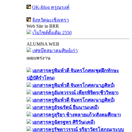
OK-Blog ครูณรงค์
จังหวัดฉะเชิงเทรา
Web Site in BRR
เว็บไซต์ดั้งเดิม 2550
ALUMNA WEB
เฟซบุ๊คสมาคมศิษย์เก่า
เผยแพร่งาน
เอกสารครูพิมพ์วดี จันทรโกศล(ชุดฝึกทักษะ
ปฏิบัติรำโทน)
เอกสารครูพิมพ์วดี จันทรโกศล(นาฏศิลป์)
เอกสารครูอัมพวรรณ์ เพียรพิจิตร(ชีววิทยา)
เอกสารครูพิมพ์วดี จันทรโกศล(นาฏศิลป์)
เอกสารครูอัจฉรัตน์ ยืนนาน(เคมี)
เอกสารครูสุริยา ช้างพลายแก้ว(สังคมศึกษา)
เอกสารครูฉัตรฐพร ศิริวัน(เคมี)
เอกสารครูรัชดาวรรณ์ จริยาวัตรโสภณ(ระบบ