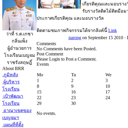
เกียรติคุณและมอบรางว
รับรางวัลติดไม้ติดมือ
ประกาศเกียรติคุณ และมอบรางวัล
ติดตามชมภาพกิจกรรมได้จากลิงค์นี้
Link
ว่าที่ ร.ต.เกชา
narong
on September 15 2010 ·
กลิ่นเพ็ง
Comments
ผู้อำนวยการ
No Comments have been Posted.
Post Comment
โรงเรียนเบญจม
Please Login to Post a Comment.
ราชรังสฤษฎิ์
Events
About BRR
ภูมิหลัง
Mo
Tu
We
1
2
3
ผู้บริหาร
8
9
10
โรงเรียน
15
16
17
เป้าพัฒนา
22
23
24
โรงเรียน
29
30
อาณาเขตของ
No events.
เบญจมฯ
แผนที่ที่ตั้ง