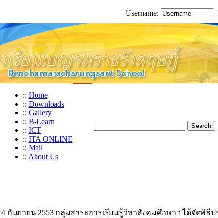
Username:
::
Home
::
Downloads
::
Gallery
::
B-Learn
::
ICT
::
ITA ONLINE
::
Mail
::
About Us
่ 14 กันยายน 2553 กลุ่มสาระการเรียนรู้วิชาสังคมศึกษาฯ ได้จัดพิธี