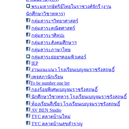
พระมหากษัตริย์ไทยในราชวงศ์จักรี (งาน
นักศึกษาวิชาทหาร)
กลุ่มสาระฯวิทยาศาสตร์
กลุ่มสาระคณิตศาสตร์
กลุ่มสาระฯศิลปะ
กลุ่มสาระสังคมศึกษาฯ
กลุ่มสาระภาษาไทย
กลุ่มสาระย่อยฯคอมพิวเตอร์
IEP
งานแนะแนว โรงเรียนเบญจมราชรังสฤษฎิ์
เพจสภานักเรียน
To be number one brr
กองร้อยพิเศษเบญจมราชรังสฤษฏิ์
นักศึกษาวิชาทหาร โรงเรียนเบญจมราชรังสฤษฎิ์
ห้องเรียนสีเขียว โรงเรียนเบญจมราชรังสฤษฎิ์
AV BEN Studio
TYC ตลาดบ้านใหม่
TYC ตลาดบ้านสุขสำราญ