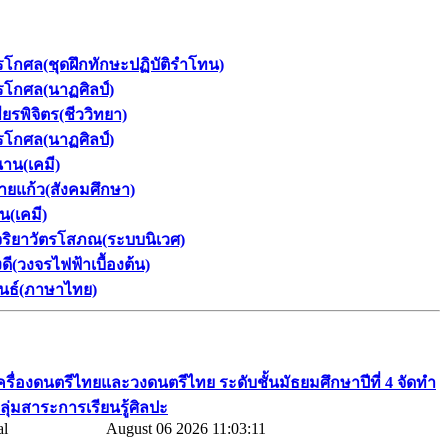
รโกศล(ชุดฝึกทักษะปฏิบัติรำโทน)
ทรโกศล(นาฏศิลป์)
ยรพิจิตร(ชีววิทยา)
ทรโกศล(นาฏศิลป์)
นาน(เคมี)
ายแก้ว(สังคมศึกษา)
น(เคมี)
จริยาวัตรโสภณ(ระบบนิเวศ)
(วงจรไฟฟ้าเบื้องต้น)
พันธ์(ภาษาไทย)
เครื่องดนตรีไทยและวงดนตรีไทย​ ระดับชั้นมัธยมศึกษาปีที่​ 4​ จัดทำ
กลุ่มสาระการเรียนรู้ศิลปะ
August 06 2026 11:03:11