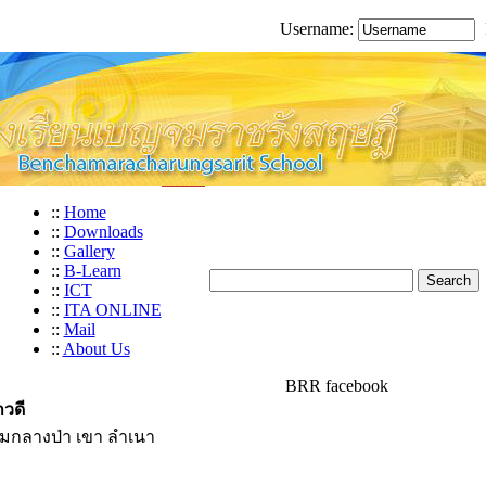
Username:
::
Home
::
Downloads
::
Gallery
::
B-Learn
::
ICT
::
ITA ONLINE
::
Mail
::
About Us
BRR facebook
วดี
มกลางป่า เขา ลำเนา