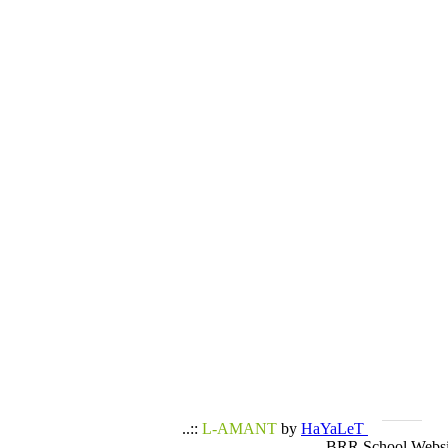
..::
L-AMANT
by
HaYaLeT
BRR School Websi