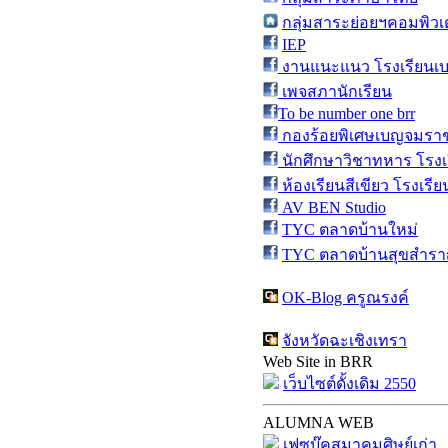
กลุ่มสาระย่อยฯคอมพิวเ
IEP
งานแนะแนว โรงเรียนเบ
เพจสภานักเรียน
To be number one brr
กองร้อยพิเศษเบญจมราชร
นักศึกษาวิชาทหาร โรงเ
ห้องเรียนสีเขียว โรงเร
AV BEN Studio
TYC ตลาดบ้านใหม่
TYC ตลาดบ้านสุขสำร
OK-Blog ครูณรงค์
จังหวัดฉะเชิงเทรา
Web Site in BRR
เว็บไซต์ดั้งเดิม 2550
ALUMNA WEB
เฟซบุ๊คสมาคมศิษย์เก่า