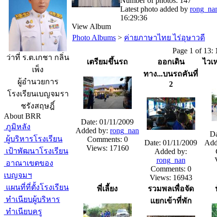
Number of photos: 147
Latest photo added by
rong_na
16:29:36
View Album
Photo Albums
>
ค่ายภาษาไทย ไร่อุษาวดี
Page 1 of 13:
ว่าที่ ร.ต.เกชา กลิ่น
เตรียมขึ้นรถ
ออกเดิน
ไวเห
เพ็ง
ทาง...บนรถคันที่
ผู้อำนวยการ
2
โรงเรียนเบญจมรา
ชรังสฤษฎิ์
About BRR
Date: 01/11/2009
ภูมิหลัง
Added by:
rong_nan
Da
ผู้บริหารโรงเรียน
Comments: 0
Date: 01/11/2009
Add
Views: 17160
เป้าพัฒนาโรงเรียน
Added by:
rong_nan
อาณาเขตของ
Comments: 0
เบญจมฯ
Views: 16943
แผนที่ที่ตั้งโรงเรียน
พี่เลี้ยง
รวมพลเพื่อจัด
ทำเนียบผู้บริหาร
แยกเข้าที่พัก
ทำเนียบครู