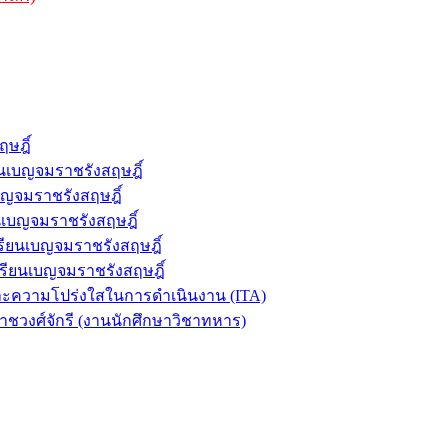
ษฎิ์
นเบญจมราชรังสฤษฎิ์
บญจมราชรังสฤษฎิ์
เบญจมราชรังสฤษฎิ์
รียนเบญจมราชรังสฤษฎิ์
รียนเบญจมราชรังสฤษฎิ์
ะความโปร่งใสในการดำเนินงาน (ITA)
ชวงศ์จักรี (งานนักศึกษาวิชาทหาร)