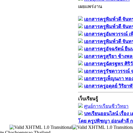
เผยแพร่งาน
เอกสารครูพิมพ์วดี จันท
เอกสารครูพิมพ์วดี จัน
เอกสารครูอัมพวรรณ์ เพี
เอกสารครูพิมพ์วดี จัน
เอกสารครูอัจฉรัตน์ ยืน
เอกสารครูสุริยา ช้างพล
เอกสารครูฉัตรฐพร ศิริวั
เอกสารครูรัชดาวรรณ์ 
เอกสารครูเพ็ญนภา ทองดี
เอกสารครูอดุลย์ วิริยา
เว็บเรียนรู้
ศูนย์การเรียนชีววิทยา
บทเรียนออนไลน์​ เรื่อง​ 
โดย​ ครูปพิชญา​ อ่อนสำลี​ 
te Chachoengsao Thailand