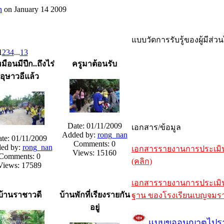
n
on January 14 2009
แบบวัดการรับรู้ของผู้มีส่
1
2
3
4
...
13
มือนมีปีก..ถึงไร่
ครูมาต้อนรับ
อุษาวอีแล้ว
Date: 01/11/2009
เอกสาร/ข้อมูล
Added by:
rong_nan
te: 01/11/2009
Comments: 0
ed by:
rong_nan
เอกสารรายงานการประเมิน
Views: 15160
Comments: 0
(คลิก)
Views: 17589
เอกสารรายงานการประเมินค
บ้านราชาวดี
บ้านพักที่เรียงรายกัน
ฐาน ของโรงเรียนเบญจมราช
อยู่
แบบขออนุญาตไปร