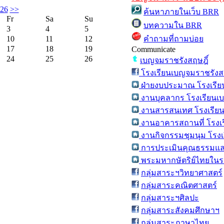
026
>>
ค้นหาภายในเว็บ BRR
Fr
Sa
Su
บทความใน BRR
3
4
5
10
11
12
คำถามที่ถามบ่อย
17
18
19
Communicate
24
25
26
เบญจมราชรังสฤษฎิ์
โรงเรียนเบญจมราชรังสฤ
ฝ่ายงบประมาณ โรงเรีย
งานบุคลากร โรงเรียนเ
งานสารสนเทศ โรงเรียน
งานอาคารสถานที่ โรงเ
งานกิจกรรมชุมนุม โรงเ
การประเมินคุณธรรมแล
พระมหากษัตริย์ไทยในรา
กลุ่มสาระฯวิทยาศาสตร์
กลุ่มสาระคณิตศาสตร์
กลุ่มสาระฯศิลปะ
กลุ่มสาระสังคมศึกษาฯ
กลุ่มสาระภาษาไทย