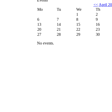
Events
<<
April 2
Mo
Tu
We
Th
1
2
6
7
8
9
13
14
15
16
20
21
22
23
27
28
29
30
No events.