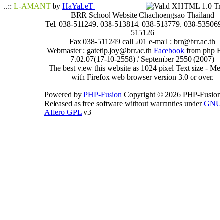
..::
L-AMANT
by
HaYaLeT
BRR School Website Chachoengsao Thailand
Tel. 038-511249, 038-513814, 038-518779, 038-535069
515126
Fax.038-511249 call 201 e-mail : brr@brr.ac.th
Webmaster : gatetip.joy@brr.ac.th
Facebook
from php 
7.02.07(17-10-2558) / September 2550 (2007)
The best view this website as 1024 pixel Text size - 
with Firefox web browser version 3.0 or over.
Powered by
PHP-Fusion
Copyright © 2026 PHP-Fusion
Released as free software without warranties under
GN
Affero GPL
v3