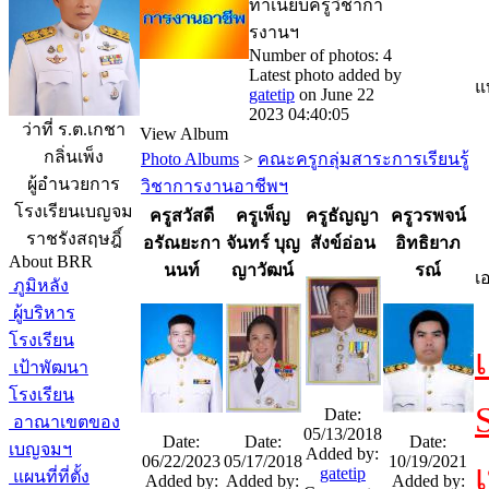
ทำเนียบครูวิชากา
รงานฯ
Number of photos: 4
Latest photo added by
แ
gatetip
on June 22
2023 04:40:05
ว่าที่ ร.ต.เกชา
View Album
กลิ่นเพ็ง
Photo Albums
>
คณะครูกลุ่มสาระการเรียนรู้
ผู้อำนวยการ
วิชาการงานอาชีพฯ
โรงเรียนเบญจม
ครูสวัสดี
ครูเพ็ญ
ครูธัญญา
ครูวรพจน์
ราชรังสฤษฎิ์
อรัณยะกา
จันทร์ บุญ
สังข์อ่อน
อิทธิยาภ
About BRR
นนท์
ญาวัฒน์
รณ์
เ
ภูมิหลัง
ผู้บริหาร
โรงเรียน
เป้าพัฒนา
โรงเรียน
Date:
อาณาเขตของ
05/13/2018
Date:
Date:
Date:
เบญจมฯ
Added by:
06/22/2023
05/17/2018
10/19/2021
gatetip
แผนที่ที่ตั้ง
Added by:
Added by:
Added by: