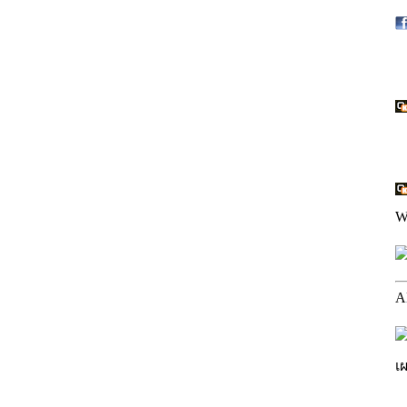
W
A
เ