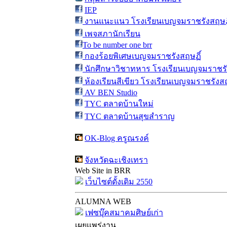
IEP
งานแนะแนว โรงเรียนเบญจมราชรังสฤษฎิ
เพจสภานักเรียน
To be number one brr
กองร้อยพิเศษเบญจมราชรังสฤษฏิ์
นักศึกษาวิชาทหาร โรงเรียนเบญจมราชรั
ห้องเรียนสีเขียว โรงเรียนเบญจมราชรังสฤ
AV BEN Studio
TYC ตลาดบ้านใหม่
TYC ตลาดบ้านสุขสำราญ
OK-Blog ครูณรงค์
จังหวัดฉะเชิงเทรา
Web Site in BRR
เว็บไซต์ดั้งเดิม 2550
ALUMNA WEB
เฟซบุ๊คสมาคมศิษย์เก่า
เผยแพร่งาน