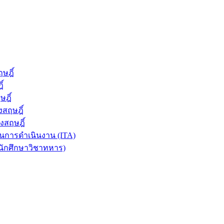
ษฎิ์
์
ฎิ์
สฤษฎิ์
งสฤษฎิ์
การดำเนินงาน (ITA)
นักศึกษาวิชาทหาร)