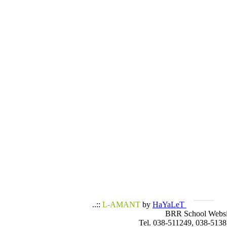
..::
L-AMANT
by
HaYaLeT
BRR School Websi
Tel. 038-511249, 038-5138