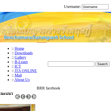
Username:
::
Home
::
Downloads
::
Gallery
::
B-Learn
::
ICT
::
ITA ONLINE
::
Mail
::
About Us
BRR facebook
แนะแนว