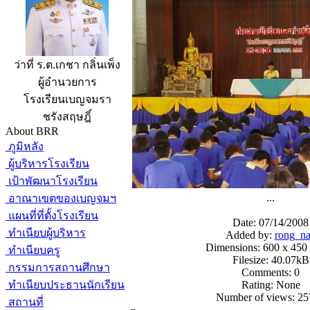
ว่าที่ ร.ต.เกชา กลิ่นเพ็ง
ผู้อำนวยการ
โรงเรียนเบญจมรา
ชรังสฤษฎิ์
About BRR
ภูมิหลัง
ผู้บริหารโรงเรียน
เป้าพัฒนาโรงเรียน
...
อาณาเขตของเบญจมฯ
แผนที่ที่ตั้งโรงเรียน
Date: 07/14/2008
ทำเนียบผู้บริหาร
Added by:
rong_n
Dimensions: 600 x 450 
ทำเนียบครู
Filesize: 40.07kB
กรรมการสถานศึกษา
Comments: 0
ทำเนียบประธานนักเรียน
Rating: None
Number of views: 2
สถานที่