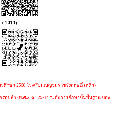
นอก(EIT1)
ศึกษา 2568 โรงเรียนเบญจมราชรังสฤษฎิ์ (คลิก)
ห้า (พ.ศ.2567-2571) ระดับการศึกษาขั้นพื้นฐาน ของ