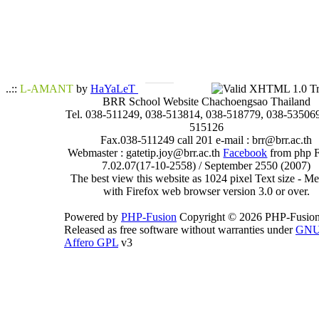
..::
L-AMANT
by
HaYaLeT
BRR School Website Chachoengsao Thailand
Tel. 038-511249, 038-513814, 038-518779, 038-535069
515126
Fax.038-511249 call 201 e-mail : brr@brr.ac.th
Webmaster : gatetip.joy@brr.ac.th
Facebook
from php 
7.02.07(17-10-2558) / September 2550 (2007)
The best view this website as 1024 pixel Text size - 
with Firefox web browser version 3.0 or over.
Powered by
PHP-Fusion
Copyright © 2026 PHP-Fusion
Released as free software without warranties under
GN
Affero GPL
v3