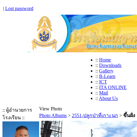
|
Lost password
::
Home
::
Downloads
::
Gallery
::
B-Learn
::
ICT
::
ITA ONLINE
::
Mail
::
About Us
View Photo
:: ผู้อำนวยการ
Photo Albums
>
2551-ปลูกป่าที่เกาะนก
>
ขึ้นฝั่ง
โรงเรียน ::