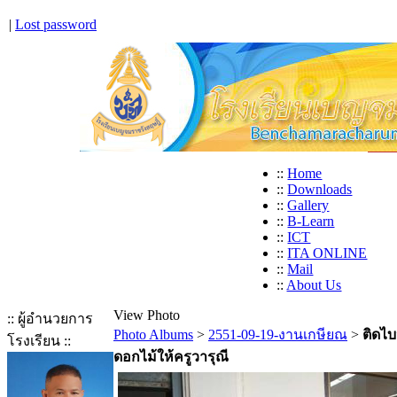
|
Lost password
::
Home
::
Downloads
::
Gallery
::
B-Learn
::
ICT
::
ITA ONLINE
::
Mail
::
About Us
View Photo
:: ผู้อำนวยการ
Photo Albums
>
2551-09-19-งานเกษียณ
>
ติดไบ
โรงเรียน ::
ดอกไม้ให้ครูวารุณี