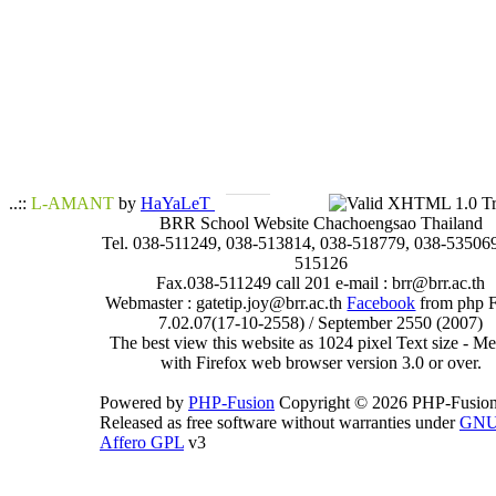
..::
L-AMANT
by
HaYaLeT
BRR School Website Chachoengsao Thailand
Tel. 038-511249, 038-513814, 038-518779, 038-535069
515126
Fax.038-511249 call 201 e-mail : brr@brr.ac.th
Webmaster : gatetip.joy@brr.ac.th
Facebook
from php 
7.02.07(17-10-2558) / September 2550 (2007)
The best view this website as 1024 pixel Text size - 
with Firefox web browser version 3.0 or over.
Powered by
PHP-Fusion
Copyright © 2026 PHP-Fusion
Released as free software without warranties under
GN
Affero GPL
v3