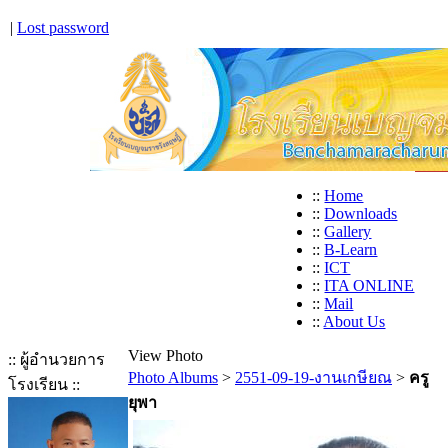
|
Lost password
::
Home
::
Downloads
::
Gallery
::
B-Learn
::
ICT
::
ITA ONLINE
::
Mail
::
About Us
View Photo
:: ผู้อำนวยการ
Photo Albums
>
2551-09-19-งานเกษียณ
>
ครู
โรงเรียน ::
ยุพา