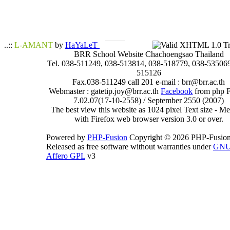
..::
L-AMANT
by
HaYaLeT
BRR School Website Chachoengsao Thailand
Tel. 038-511249, 038-513814, 038-518779, 038-535069
515126
Fax.038-511249 call 201 e-mail : brr@brr.ac.th
Webmaster : gatetip.joy@brr.ac.th
Facebook
from php 
7.02.07(17-10-2558) / September 2550 (2007)
The best view this website as 1024 pixel Text size - 
with Firefox web browser version 3.0 or over.
Powered by
PHP-Fusion
Copyright © 2026 PHP-Fusion
Released as free software without warranties under
GN
Affero GPL
v3