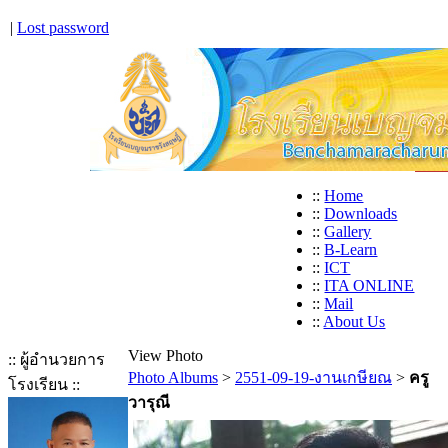
|
Lost password
::
Home
::
Downloads
::
Gallery
::
B-Learn
::
ICT
::
ITA ONLINE
::
Mail
::
About Us
View Photo
:: ผู้อำนวยการ
Photo Albums
>
2551-09-19-งานเกษียณ
>
ครู
โรงเรียน ::
วารุณี