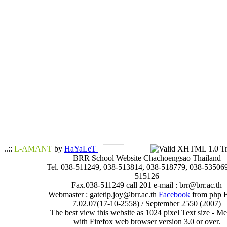
..::
L-AMANT
by
HaYaLeT
BRR School Website Chachoengsao Thailand
Tel. 038-511249, 038-513814, 038-518779, 038-535069
515126
Fax.038-511249 call 201 e-mail : brr@brr.ac.th
Webmaster : gatetip.joy@brr.ac.th
Facebook
from php 
7.02.07(17-10-2558) / September 2550 (2007)
The best view this website as 1024 pixel Text size - 
with Firefox web browser version 3.0 or over.