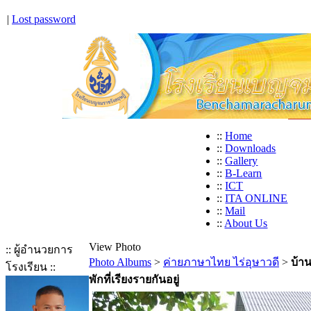
|
Lost password
::
Home
::
Downloads
::
Gallery
::
B-Learn
::
ICT
::
ITA ONLINE
::
Mail
::
About Us
View Photo
:: ผู้อำนวยการ
Photo Albums
>
ค่ายภาษาไทย ไร่อุษาวดี
>
บ้า
โรงเรียน ::
พักที่เรียงรายกันอยู่