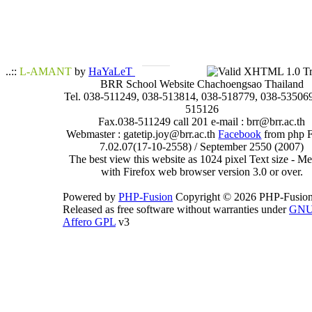
..::
L-AMANT
by
HaYaLeT
BRR School Website Chachoengsao Thailand
Tel. 038-511249, 038-513814, 038-518779, 038-535069
515126
Fax.038-511249 call 201 e-mail : brr@brr.ac.th
Webmaster : gatetip.joy@brr.ac.th
Facebook
from php 
7.02.07(17-10-2558) / September 2550 (2007)
The best view this website as 1024 pixel Text size - 
with Firefox web browser version 3.0 or over.
Powered by
PHP-Fusion
Copyright © 2026 PHP-Fusion
Released as free software without warranties under
GN
Affero GPL
v3