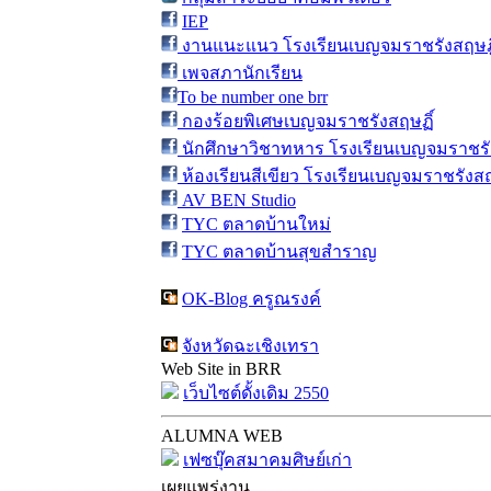
IEP
งานแนะแนว โรงเรียนเบญจมราชรังสฤษฎิ
เพจสภานักเรียน
To be number one brr
กองร้อยพิเศษเบญจมราชรังสฤษฏิ์
นักศึกษาวิชาทหาร โรงเรียนเบญจมราชรั
ห้องเรียนสีเขียว โรงเรียนเบญจมราชรังสฤ
AV BEN Studio
TYC ตลาดบ้านใหม่
TYC ตลาดบ้านสุขสำราญ
OK-Blog ครูณรงค์
จังหวัดฉะเชิงเทรา
Web Site in BRR
เว็บไซต์ดั้งเดิม 2550
ALUMNA WEB
เฟซบุ๊คสมาคมศิษย์เก่า
เผยแพร่งาน