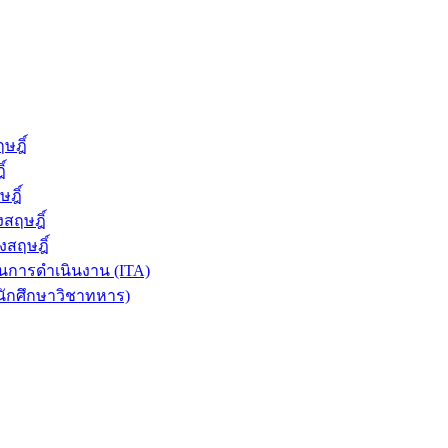
ษฎิ์
์
ฎิ์
สฤษฎิ์
งสฤษฎิ์
การดำเนินงาน (ITA)
นักศึกษาวิชาทหาร)