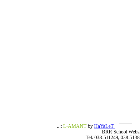
..::
L-AMANT
by
HaYaLeT
BRR School Websi
Tel. 038-511249, 038-5138