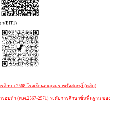
นอก(EIT1)
ศึกษา 2568 โรงเรียนเบญจมราชรังสฤษฎิ์ (คลิก)
ห้า (พ.ศ.2567-2571) ระดับการศึกษาขั้นพื้นฐาน ของ