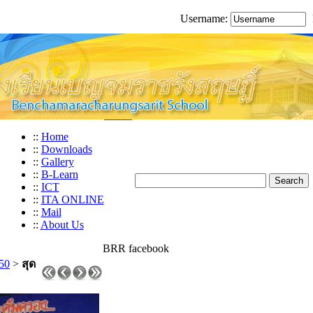
Username:
::
Home
::
Downloads
::
Gallery
::
B-Learn
::
ICT
::
ITA ONLINE
::
Mail
::
About Us
BRR facebook
50
>
สุด