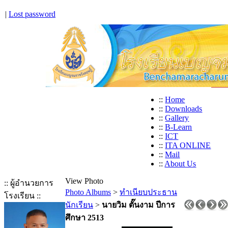
|
Lost password
::
Home
::
Downloads
::
Gallery
::
B-Learn
::
ICT
::
ITA ONLINE
::
Mail
::
About Us
View Photo
:: ผู้อำนวยการ
Photo Albums
>
ทำเนียบประธาน
โรงเรียน ::
นักเรียน
>
นายวิม ตั๊นงาม ปีการ
ศึกษา 2513