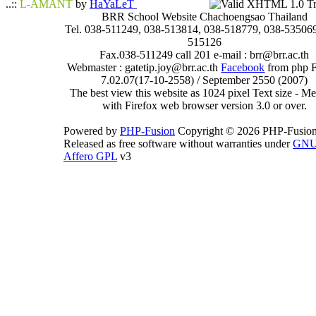
..::
L-AMANT
by
HaYaLeT
BRR School Website Chachoengsao Thailand
Tel. 038-511249, 038-513814, 038-518779, 038-535069
515126
Fax.038-511249 call 201 e-mail : brr@brr.ac.th
Webmaster : gatetip.joy@brr.ac.th
Facebook
from php 
7.02.07(17-10-2558) / September 2550 (2007)
The best view this website as 1024 pixel Text size - 
with Firefox web browser version 3.0 or over.
Powered by
PHP-Fusion
Copyright © 2026 PHP-Fusion
Released as free software without warranties under
GN
Affero GPL
v3