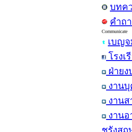
บทคว
คำถา
Communicate
เบญจม
โรงเร
ฝ่ายง
งานบุ
งานสา
งานอา
ชรังสฤษ