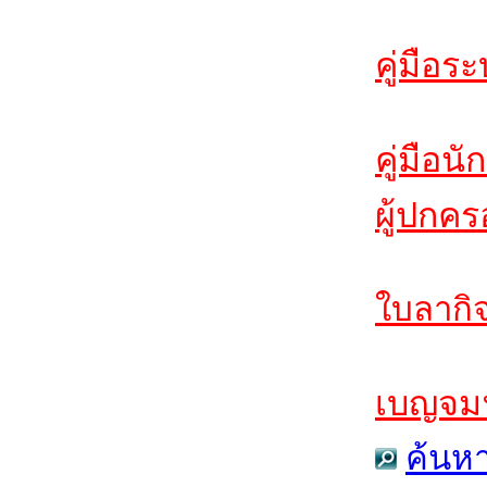
คู่มือร
คู่มือนั
ผู้ปกคร
ใบลากิจ
เบญจมฯส
ค้นห