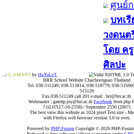
ศูนย์
บทเรี
วงดนตรี
โดย​ คร
ศิลปะ
..::
L-AMANT
by
HaYaLeT
BRR School Website Chachoengsao Thailand
Tel. 038-511249, 038-513814, 038-518779, 038-535069
515126
Fax.038-511249 call 201 e-mail : brr@brr.ac.th
Webmaster : gatetip.joy@brr.ac.th
Facebook
from php 
7.02.07(17-10-2558) / September 2550 (2007)
The best view this website as 1024 pixel Text size - 
with Firefox web browser version 3.0 or over.
Powered by
PHP-Fusion
Copyright © 2026 PHP-Fusion
Released as free software without warranties under
GN