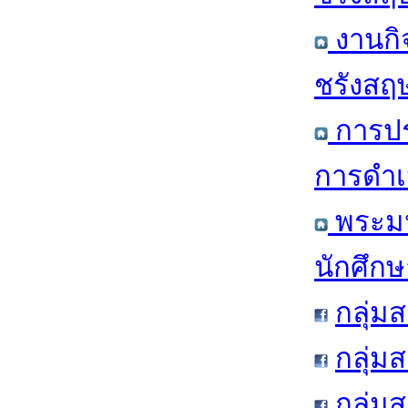
งานกิ
ชรังสฤษ
การปร
การดำเ
พระมห
นักศึก
กลุ่ม
กลุ่ม
กลุ่ม