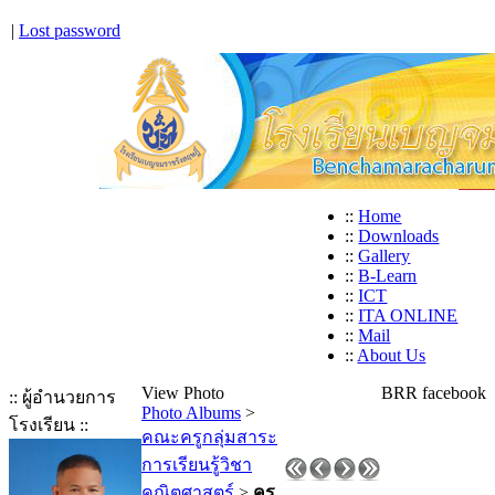
|
Lost password
::
Home
::
Downloads
::
Gallery
::
B-Learn
::
ICT
::
ITA ONLINE
::
Mail
::
About Us
View Photo
BRR facebook
:: ผู้อำนวยการ
Photo Albums
>
โรงเรียน ::
คณะครูกลุ่มสาระ
การเรียนรู้วิชา
คณิตศาสตร์
>
ครู