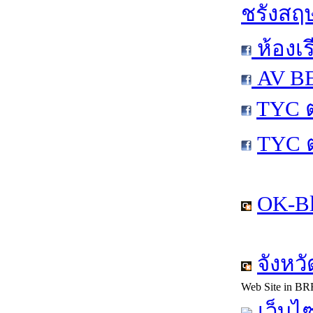
ชรังสฤษ
ห้องเร
AV BE
TYC 
TYC 
OK-Bl
จังหว
Web Site in BR
เว็บไซ