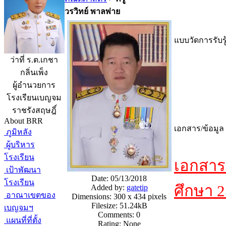
วรวิทย์ พาลพ่าย
แบบวัดการรับรู
ว่าที่ ร.ต.เกชา
กลิ่นเพ็ง
ผู้อำนวยการ
โรงเรียนเบญจม
ราชรังสฤษฎิ์
About BRR
เอกสาร/ข้อมูล
ภูมิหลัง
ผู้บริหาร
โรงเรียน
เอกสาร
เป้าพัฒนา
Date: 05/13/2018
โรงเรียน
ศึกษา 2
Added by:
gatetip
อาณาเขตของ
Dimensions: 300 x 434 pixels
Filesize: 51.24kB
เบญจมฯ
Comments: 0
แผนที่ที่ตั้ง
Rating: None