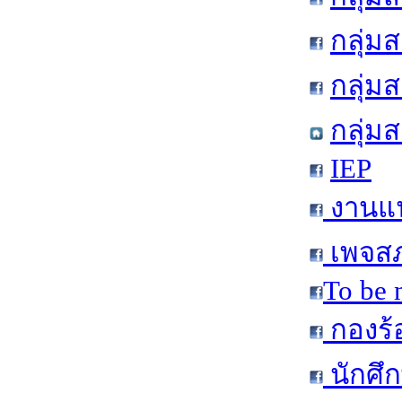
กลุ่ม
กลุ่
กลุ่ม
IEP
งานแน
เพจสภ
To be 
กองร้
นักศึ