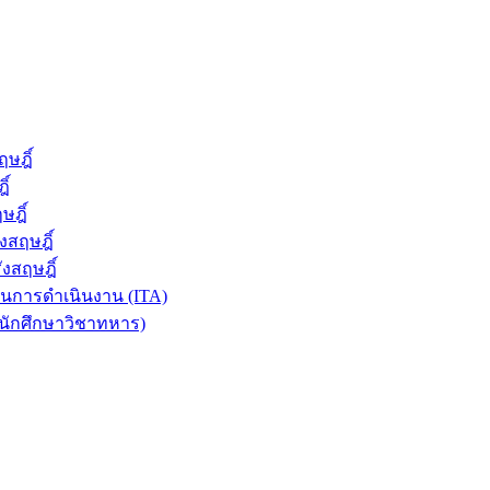
ษฎิ์
ิ์
ษฎิ์
งสฤษฎิ์
งสฤษฎิ์
การดำเนินงาน (ITA)
นักศึกษาวิชาทหาร)