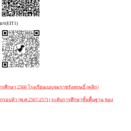
นอก(EIT1)
ศึกษา 2568 โรงเรียนเบญจมราชรังสฤษฎิ์ (คลิก)
บห้า (พ.ศ.2567-2571) ระดับการศึกษาขั้นพื้นฐาน ของ