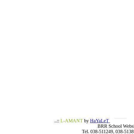
..::
L-AMANT
by
HaYaLeT
BRR School Websi
Tel. 038-511249, 038-5138