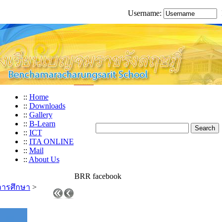
Username:
::
Home
::
Downloads
::
Gallery
::
B-Learn
::
ICT
::
ITA ONLINE
::
Mail
::
About Us
BRR facebook
อการศึกษา
>