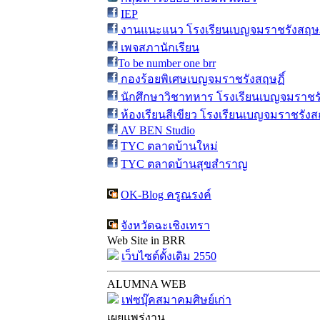
IEP
งานแนะแนว โรงเรียนเบญจมราชรังสฤษฎ
เพจสภานักเรียน
To be number one brr
กองร้อยพิเศษเบญจมราชรังสฤษฏิ์
นักศึกษาวิชาทหาร โรงเรียนเบญจมราชรั
ห้องเรียนสีเขียว โรงเรียนเบญจมราชรังสฤ
AV BEN Studio
TYC ตลาดบ้านใหม่
TYC ตลาดบ้านสุขสำราญ
OK-Blog ครูณรงค์
จังหวัดฉะเชิงเทรา
Web Site in BRR
เว็บไซต์ดั้งเดิม 2550
ALUMNA WEB
เฟซบุ๊คสมาคมศิษย์เก่า
เผยแพร่งาน