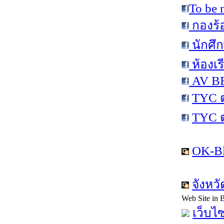
To be 
กองร้
นักศึ
ห้องเร
AV BE
TYC 
TYC 
OK-Bl
จังหว
Web Site in
เว็บไซ