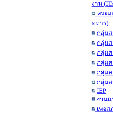
งาน (IT
พระมห
ทหาร)
กลุ่ม
กลุ่ม
กลุ่ม
กลุ่ม
กลุ่ม
กลุ่ม
IEP
งานแน
เพจสภ