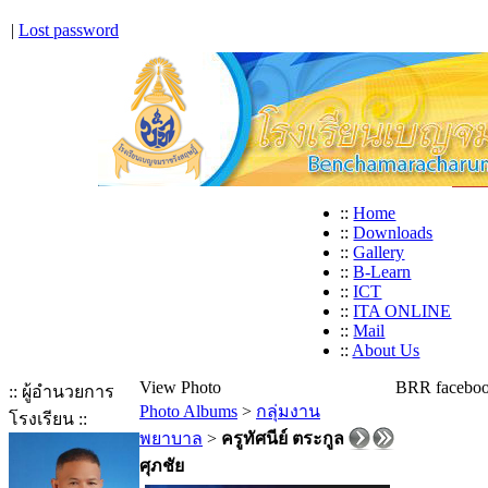
|
Lost password
::
Home
::
Downloads
::
Gallery
::
B-Learn
::
ICT
::
ITA ONLINE
::
Mail
::
About Us
View Photo
BRR facebo
:: ผู้อำนวยการ
Photo Albums
>
กลุ่มงาน
โรงเรียน ::
พยาบาล
>
ครูทัศนีย์ ตระกูล
ศุภชัย