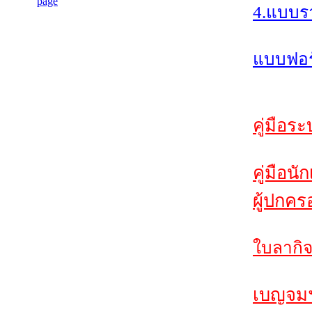
4.แบบร
แบบฟอร์
คู่มือร
คู่มือนั
ผู้ปกคร
ใบลากิจ
เบญจมฯส