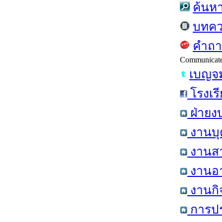
ค้นห
บทค
คำถา
Communicat
เบญจม
โรงเร
ฝ่ายง
งานบุ
งานสา
งานอา
งานกิ
การปร