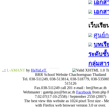
เอกสา
เอกสา
เว็บเรียน
ศูนย์
บทเรี
ระดับชั้
กลุ่มสา
..::
L-AMANT
by
HaYaLeT
BRR School Website Chachoengsao Thailand
Tel. 038-511249, 038-513814, 038-518779, 038-535069
515126
Fax.038-511249 call 201 e-mail : brr@brr.ac.th
Webmaster : gatetip.joy@brr.ac.th
Facebook
from php 
7.02.07(17-10-2558) / September 2550 (2007)
The best view this website as 1024 pixel Text size - 
with Firefox web browser version 3.0 or over.