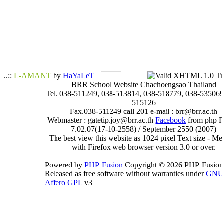
..::
L-AMANT
by
HaYaLeT
BRR School Website Chachoengsao Thailand
Tel. 038-511249, 038-513814, 038-518779, 038-535069
515126
Fax.038-511249 call 201 e-mail : brr@brr.ac.th
Webmaster : gatetip.joy@brr.ac.th
Facebook
from php 
7.02.07(17-10-2558) / September 2550 (2007)
The best view this website as 1024 pixel Text size - 
with Firefox web browser version 3.0 or over.
Powered by
PHP-Fusion
Copyright © 2026 PHP-Fusion
Released as free software without warranties under
GN
Affero GPL
v3