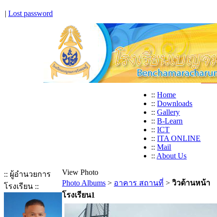
|
Lost password
::
Home
::
Downloads
::
Gallery
::
B-Learn
::
ICT
::
ITA ONLINE
::
Mail
::
About Us
View Photo
:: ผู้อำนวยการ
Photo Albums
>
อาคาร สถานที่
>
วิวด้านหน้า
โรงเรียน ::
โรงเรียน1