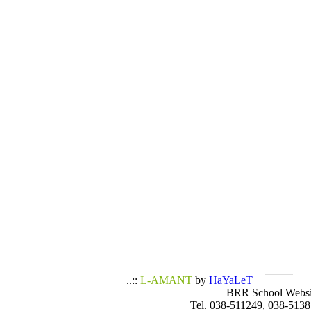
..::
L-AMANT
by
HaYaLeT
BRR School Websi
Tel. 038-511249, 038-5138