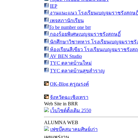
IEP
งานแนะแนว โรงเรียนเบญจมราชรังสฤษฎิ
เพจสภานักเรียน
To be number one brr
กองร้อยพิเศษเบญจมราชรังสฤษฏิ์
นักศึกษาวิชาทหาร โรงเรียนเบญจมราชรัง
ห้องเรียนสีเขียว โรงเรียนเบญจมราชรังสฤษ
AV BEN Studio
TYC ตลาดบ้านใหม่
TYC ตลาดบ้านสุขสำราญ
OK-Blog ครูณรงค์
จังหวัดฉะเชิงเทรา
Web Site in BRR
เว็บไซต์ดั้งเดิม 2550
ALUMNA WEB
เฟซบุ๊คสมาคมศิษย์เก่า
เผยแพร่งาน