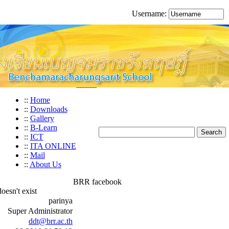
Username:
::
Home
::
Downloads
::
Gallery
::
B-Learn
::
ICT
::
ITA ONLINE
::
Mail
::
About Us
BRR facebook
oesn't exist
parinya
Super Administrator
ddt@brr.ac.th