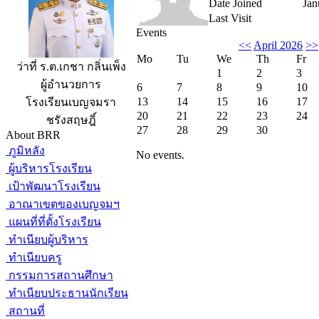
Date Joined
Jan
Last Visit
Events
<<
April 2026
>>
Mo
Tu
We
Th
Fr
ว่าที่ ร.ต.เกชา กลิ่นเพ็ง
1
2
3
ผู้อำนวยการ
6
7
8
9
10
13
14
15
16
17
โรงเรียนเบญจมรา
20
21
22
23
24
ชรังสฤษฎิ์
27
28
29
30
About BRR
ภูมิหลัง
No events.
ผู้บริหารโรงเรียน
เป้าพัฒนาโรงเรียน
อาณาเขตของเบญจมฯ
แผนที่ที่ตั้งโรงเรียน
ทำเนียบผู้บริหาร
ทำเนียบครู
กรรมการสถานศึกษา
ทำเนียบประธานนักเรียน
สถานที่