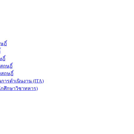
ฎิ์
์
ฎิ์
สฤษฎิ์
สฤษฎิ์
การดำเนินงาน (ITA)
นักศึกษาวิชาทหาร)