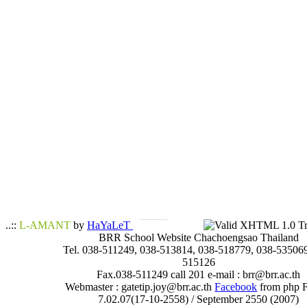
..::
L-AMANT
by
HaYaLeT
BRR School Website Chachoengsao Thailand
Tel. 038-511249, 038-513814, 038-518779, 038-535069
515126
Fax.038-511249 call 201 e-mail : brr@brr.ac.th
Webmaster : gatetip.joy@brr.ac.th
Facebook
from php 
7.02.07(17-10-2558) / September 2550 (2007)