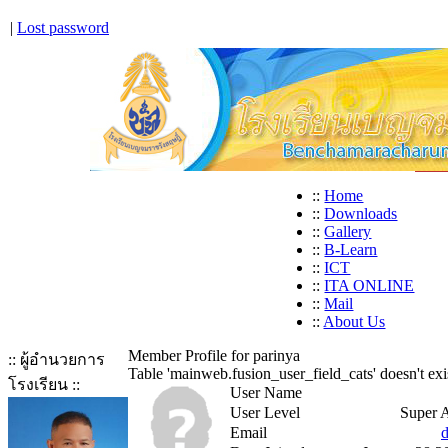
|
Lost password
::
Home
::
Downloads
::
Gallery
::
B-Learn
::
ICT
::
ITA ONLINE
::
Mail
::
About Us
Member Profile for parinya
:: ผู้อำนวยการ
Table 'mainweb.fusion_user_field_cats' doesn't exi
โรงเรียน ::
User Name
User Level
Super A
Email
d