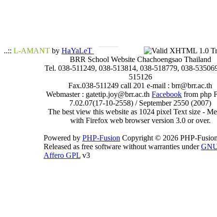
..::
L-AMANT
by
HaYaLeT
BRR School Website Chachoengsao Thailand
Tel. 038-511249, 038-513814, 038-518779, 038-535069
515126
Fax.038-511249 call 201 e-mail : brr@brr.ac.th
Webmaster : gatetip.joy@brr.ac.th
Facebook
from php 
7.02.07(17-10-2558) / September 2550 (2007)
The best view this website as 1024 pixel Text size - 
with Firefox web browser version 3.0 or over.
Powered by
PHP-Fusion
Copyright © 2026 PHP-Fusion
Released as free software without warranties under
GN
Affero GPL
v3