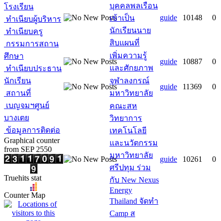
บุคคลพลเรือน
โรงเรียน
guide
10148
0
เข้าเป็น
ทำเนียบผู้บริหาร
นักเรียนนาย
ทำเนียบครู
สิบแผนที่
กรรมการสถาน
เพิ่มความรู้
ศึกษา
guide
10887
0
และศักยภาพ
ทำเนียบประธาน
นักเรียน
จุฬาลงกรณ์
guide
11369
0
สถานที่
มหาวิทยาลัย
เบญจมฯศูนย์
คณะสห
บางเตย
วิทยาการ
ข้อมูลการติดต่อ
เทคโนโลยี
Graphical counter
และนวัตกรรม
from SEP 2550
มหาวิทยาลัย
guide
10261
0
ศรีปทุม ร่วม
Truehits stat
กับ New Nexus
Energy
Counter Map
Thailand จัดทำ
Camp ส