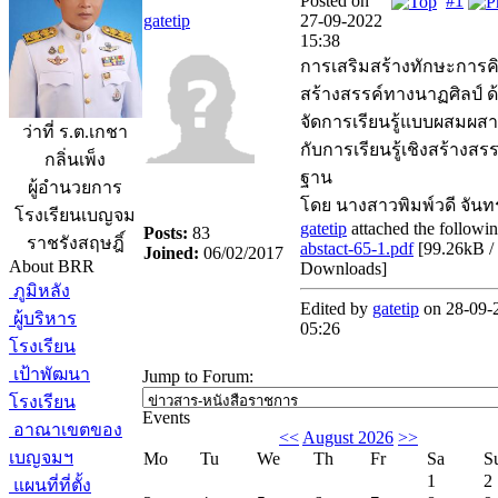
Posted on
#1
gatetip
27-09-2022
15:38
การเสริมสร้างทักษะการค
สร้างสรรค์ทางนาฏศิลป์ ด
จัดการเรียนรู้แบบผสมผส
ว่าที่ ร.ต.เกชา
กับการเรียนรู้เชิงสร้างสรร
กลิ่นเพ็ง
ฐาน
ผู้อำนวยการ
โดย นางสาวพิมพ์วดี จัน
โรงเรียนเบญจม
gatetip
attached the following
Posts:
83
ราชรังสฤษฎิ์
abstact-65-1.pdf
[
99.26kB /
Joined:
06/02/2017
About BRR
Downloads
]
ภูมิหลัง
Edited by
gatetip
on 28-09-
ผู้บริหาร
05:26
โรงเรียน
เป้าพัฒนา
Jump to Forum:
โรงเรียน
Events
อาณาเขตของ
<<
August 2026
>>
เบญจมฯ
Mo
Tu
We
Th
Fr
Sa
S
1
2
แผนที่ที่ตั้ง