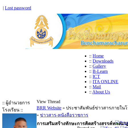
|
Lost password
::
Home
::
Downloads
::
Gallery
::
B-Learn
::
ICT
::
ITA ONLINE
::
Mail
::
About Us
View Thread
:: ผู้อำนวยการ
BRR Website
» ประชาสัมพันธ์ข่าวสารภายในโ
โรงเรียน ::
»
ข่าวสาร-หนังสือราชการ
การเสริมสร้างทักษะการคิดสร้างสรรค์ทางนาฏ