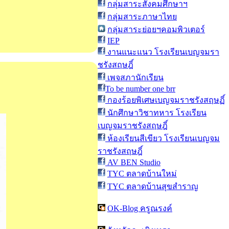
กลุ่มสาระสังคมศึกษาฯ
กลุ่มสาระภาษาไทย
กลุ่มสาระย่อยฯคอมพิวเตอร์
IEP
งานแนะแนว โรงเรียนเบญจมรา
ชรังสฤษฎิ์
เพจสภานักเรียน
To be number one brr
กองร้อยพิเศษเบญจมราชรังสฤษฏิ์
นักศึกษาวิชาทหาร โรงเรียน
เบญจมราชรังสฤษฎิ์
ห้องเรียนสีเขียว โรงเรียนเบญจม
ราชรังสฤษฎิ์
AV BEN Studio
TYC ตลาดบ้านใหม่
TYC ตลาดบ้านสุขสำราญ
OK-Blog ครูณรงค์