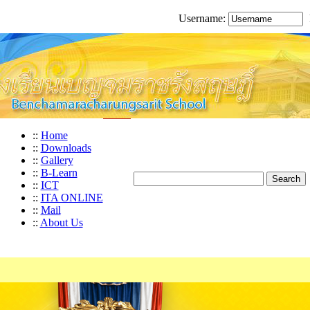
Username:
::
Home
::
Downloads
::
Gallery
::
B-Learn
::
ICT
::
ITA ONLINE
::
Mail
::
About Us