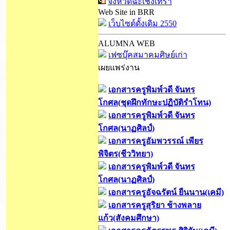
จังหวัดฉะเชิงเทรา
Web Site in BRR
เว็บไซต์ดั้งเดิม 2550
ALUMNA WEB
เฟซบุ๊คสมาคมศิษย์เก่า
เผยแพร่งาน
เอกสารครูพิมพ์วดี จันทร
โกศล(ชุดฝึกทักษะปฏิบัติรำโทน)
เอกสารครูพิมพ์วดี จันทร
โกศล(นาฏศิลป์)
เอกสารครูอัมพวรรณ์ เพียร
พิจิตร(ชีววิทยา)
เอกสารครูพิมพ์วดี จันทร
โกศล(นาฏศิลป์)
เอกสารครูอัจฉรัตน์ ยืนนาน(เคมี)
เอกสารครูสุริยา ช้างพลาย
แก้ว(สังคมศึกษา)