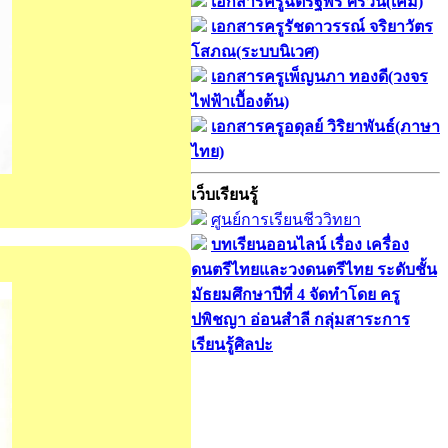
เอกสารครูฉัตรฐพร ศิริวัน(เคมี)
เอกสารครูรัชดาวรรณ์ จริยาวัตร
โสภณ(ระบบนิเวศ)
เอกสารครูเพ็ญนภา ทองดี(วงจร
ไฟฟ้าเบื้องต้น)
เอกสารครูอดุลย์ วิริยาพันธ์(ภาษา
ไทย)
เว็บเรียนรู้
ศูนย์การเรียนชีววิทยา
บทเรียนออนไลน์​ เรื่อง​ เครื่อง
ดนตรีไทยและวงดนตรีไทย​ ระดับชั้น
มัธยมศึกษาปีที่​ 4​ จัดทำโดย​ ครู
ปพิชญา​ อ่อนสำลี​ กลุ่มสาระการ
เรียนรู้ศิลปะ