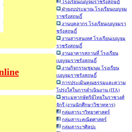
โรงเรียนเบญจมราชรังสฤษฎิ์
ฝ่ายงบประมาณ โรงเรียนเบญจม
ราชรังสฤษฎิ์
งานบุคลากร โรงเรียนเบญจมรา
ชรังสฤษฎิ์
งานสารสนเทศ โรงเรียนเบญจม
ราชรังสฤษฎิ์
งานอาคารสถานที่ โรงเรียน
เบญจมราชรังสฤษฎิ์
งานกิจกรรมชุมนุม โรงเรียน
line
เบญจมราชรังสฤษฎิ์
การประเมินคุณธรรมและความ
โปร่งใสในการดำเนินงาน (ITA)
พระมหากษัตริย์ไทยในราชวงศ์
จักรี (งานนักศึกษาวิชาทหาร)
กลุ่มสาระฯวิทยาศาสตร์
กลุ่มสาระคณิตศาสตร์
กลุ่มสาระฯศิลปะ