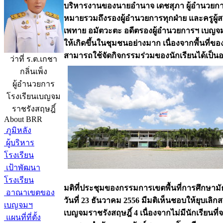
บริหารงานของนายอำนาจ เดชสุภา ผู้อำนวยกา
หมายรวมถึงรองผู้อำนวยการทุกฝ่าย และครูผู้
เพทาย อมัตวะตะ อดีตรองผู้อำนวยการฯ เบญจมฯ
ให้เกิดขึ้นในชุมชนอย่างมาก เนื่องจากพื้นที่ข
สามารถใช้จัดกิจกรรมร่วมของนักเรียนได้เป็นอย
ว่าที่ ร.ต.เกชา
กลิ่นเพ็ง
ผู้อำนวยการ
โรงเรียนเบญจม
ราชรังสฤษฎิ์
About BRR
ภูมิหลัง
ผู้บริหาร
โรงเรียน
เป้าพัฒนา
โรงเรียน
มติที่ประชุมของกรรมการเขตพื้นที่การศึกษามัธย
อาณาเขตของ
วันที่ 23 ธันวาคม 2556 มีมติเห็นชอบให้ยุบเลิก
เบญจมฯ
เบญจมราชรังสฤษฎิ์ 4 เนื่องจากไม่มีนักเรียนท
แผนที่ที่ตั้ง