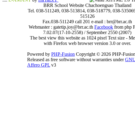
BRR School Website Chachoengsao Thailand
Tel. 038-511249, 038-513814, 038-518779, 038-535069
515126
Fax.038-511249 call 201 e-mail : brr@brr.ac.th
Webmaster : gatetip.joy@brr.ac.th
Facebook
from php 
7.02.07(17-10-2558) / September 2550 (2007)
The best view this website as 1024 pixel Text size - 
with Firefox web browser version 3.0 or over.
Powered by
PHP-Fusion
Copyright © 2026 PHP-Fusion
Released as free software without warranties under
GN
Affero GPL
v3