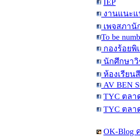
IEP
งานแนะแนว
เพจสภานัก
To be numb
กองร้อยพิ
นักศึกษาว
ห้องเรียนส
AV BEN St
TYC ตลาด
TYC ตลาด
OK-Blog ค