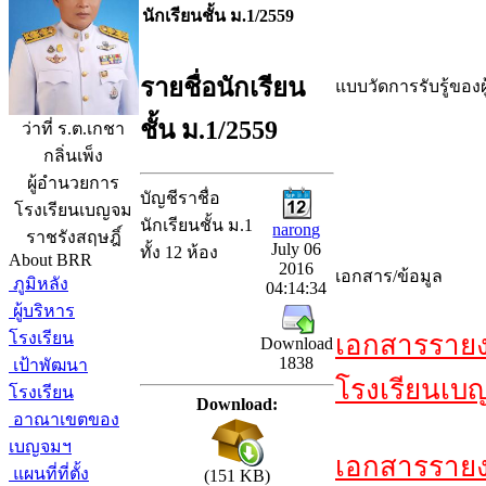
นักเรียนชั้น ม.1/2559
รายชื่อนักเรียน
แบบวัดการรับรู้ของผ
ชั้น ม.1/2559
ว่าที่ ร.ต.เกชา
กลิ่นเพ็ง
ผู้อำนวยการ
บัญชีราชื่อ
โรงเรียนเบญจม
นักเรียนชั้น ม.1
narong
ราชรังสฤษฎิ์
July 06
ทั้ง 12 ห้อง
About BRR
2016
เอกสาร/ข้อมูล
ภูมิหลัง
04:14:34
ผู้บริหาร
โรงเรียน
เอกสารรายง
Download
1838
เป้าพัฒนา
โรงเรียนเบญ
โรงเรียน
Download:
อาณาเขตของ
เบญจมฯ
เอกสารราย
แผนที่ที่ตั้ง
(151 KB)