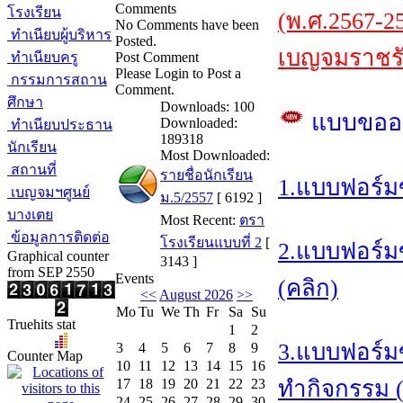
Comments
โรงเรียน
(พ.ศ.2567-2
No Comments have been
ทำเนียบผู้บริหาร
Posted.
เบญจมราชรัง
ทำเนียบครู
Post Comment
Please Login to Post a
กรรมการสถาน
Comment.
ศึกษา
Downloads: 100
แบบขออ
Downloaded:
ทำเนียบประธาน
189318
นักเรียน
Most Downloaded:
สถานที่
รายชื่อนักเรียน
1.แบบฟอร์ม
เบญจมฯศูนย์
ม.5/2557
[ 6192 ]
บางเตย
Most Recent:
ตรา
ข้อมูลการติดต่อ
โรงเรียนแบบที่ 2
[
2.แบบฟอร์ม
Graphical counter
3143 ]
from SEP 2550
Events
(คลิก)
<<
August 2026
>>
Mo
Tu
We
Th
Fr
Sa
Su
Truehits stat
1
2
3.แบบฟอร์ม
3
4
5
6
7
8
9
Counter Map
10
11
12
13
14
15
16
17
18
19
20
21
22
23
ทำกิจกรรม (
24
25
26
27
28
29
30