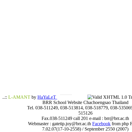
..::
L-AMANT
by
HaYaLeT
BRR School Website Chachoengsao Thailand
Tel. 038-511249, 038-513814, 038-518779, 038-535069
515126
Fax.038-511249 call 201 e-mail : brr@brr.ac.th
Webmaster : gatetip.joy@brr.ac.th
Facebook
from php 
7.02.07(17-10-2558) / September 2550 (2007)