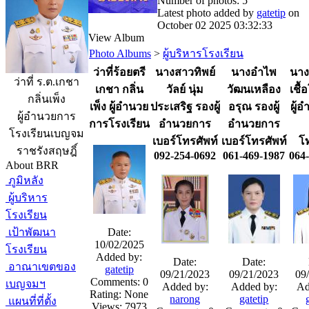
Number of photos: 5
Latest photo added by
gatetip
on
October 02 2025 03:32:33
View Album
Photo Albums
>
ผู้บริหารโรงเรียน
ว่าที่ร้อยตรี
นางสาวทิพย์
นางอำไพ
นาง
ว่าที่ ร.ต.เกชา
เกชา กลิ่น
วัลย์ นุ่ม
วัฒนเหลือง
เชื
กลิ่นเพ็ง
เพ็ง ผู้อำนวย
ประเสริฐ รองผู้
อรุณ รองผู้
ผู้
ผู้อำนวยการ
การโรงเรียน
อำนวยการ
อำนวยการ
โรงเรียนเบญจม
เบอร์โทรศัพท์
เบอร์โทรศัพท์
โ
ราชรังสฤษฎิ์
092-254-0692
061-469-1987
064
About BRR
ภูมิหลัง
ผู้บริหาร
โรงเรียน
เป้าพัฒนา
Date:
10/02/2025
โรงเรียน
Added by:
Date:
Date:
อาณาเขตของ
gatetip
09/21/2023
09/21/2023
09
Comments: 0
เบญจมฯ
Added by:
Added by:
Ad
Rating: None
narong
gatetip
แผนที่ที่ตั้ง
Views: 7973