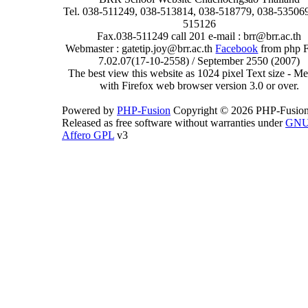
Tel. 038-511249, 038-513814, 038-518779, 038-535069
515126
Fax.038-511249 call 201 e-mail : brr@brr.ac.th
Webmaster : gatetip.joy@brr.ac.th
Facebook
from php 
7.02.07(17-10-2558) / September 2550 (2007)
The best view this website as 1024 pixel Text size - 
with Firefox web browser version 3.0 or over.
Powered by
PHP-Fusion
Copyright © 2026 PHP-Fusion
Released as free software without warranties under
GN
Affero GPL
v3