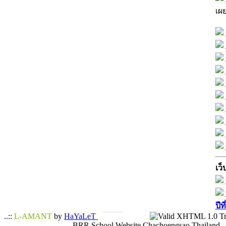
เผ
เว็
ปีท
..::
L-AMANT
by
HaYaLeT
BRR School Website Chachoengsao Thailand