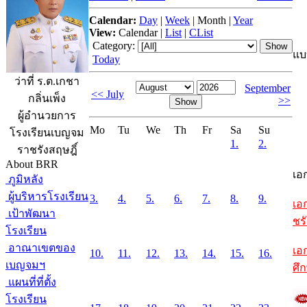
Calendar:
Day
|
Week
|
Month
|
Year
View:
Calendar
|
List
|
CList
Category:
แบ
Today
ว่าที่ ร.ต.เกชา
September
<< July
กลิ่นเพ็ง
>>
ผู้อำนวยการ
Mo
Tu
We
Th
Fr
Sa
Su
โรงเรียนเบญจม
1.
2.
ราชรังสฤษฎิ์
About BRR
เอ
ภูมิหลัง
ผู้บริหารโรงเรียน
3.
4.
5.
6.
7.
8.
9.
เอ
เป้าพัฒนา
ชรั
โรงเรียน
อาณาเขตของ
เอ
10.
11.
12.
13.
14.
15.
16.
เบญจมฯ
ศึ
แผนที่ที่ตั้ง
โรงเรียน