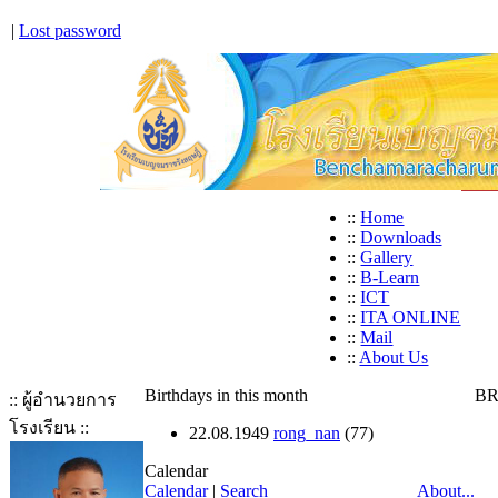
|
Lost password
::
Home
::
Downloads
::
Gallery
::
B-Learn
::
ICT
::
ITA ONLINE
::
Mail
::
About Us
Birthdays in this month
BR
:: ผู้อำนวยการ
โรงเรียน ::
22.08.1949
rong_nan
(77)
Calendar
Calendar
|
Search
About...