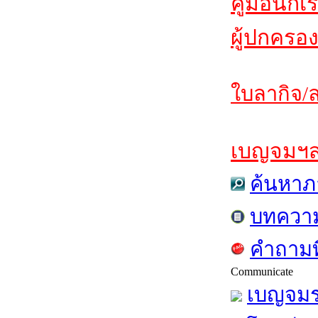
คู่มือนักเ
ผู้ปกครอง
ใบลากิจ/ล
เบญจมฯสาร
ค้นหาภ
บทควา
คำถามท
Communicate
เบญจมร