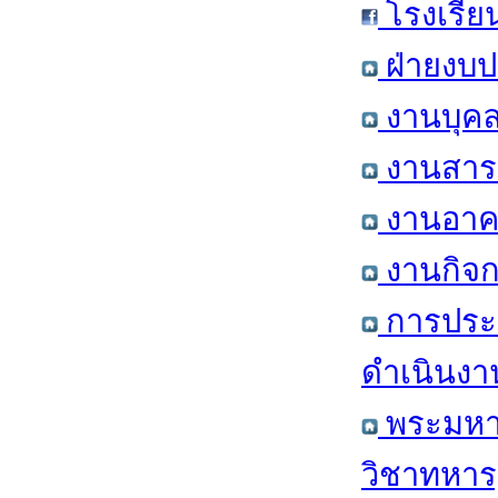
โรงเรีย
ฝ่ายงบป
งานบุคล
งานสารส
งานอาคา
งานกิจก
การประ
ดำเนินงา
พระมหาก
วิชาทหาร