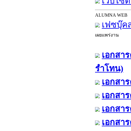
เว็บไซต์
ALUMNA WEB
เฟซบุ๊ค
เผยแพร่งาน
เอกสารค
รำโทน)
เอกสารค
เอกสารค
เอกสารค
เอกสารค