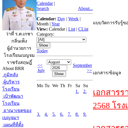
Calendar
|
Search
About...
Calendar:
Day
|
Week
|
แบบวัดการรับรู้ขอ
Month
|
Year
View:
Calendar
|
List
|
CList
ว่าที่ ร.ต.เกชา
Category:
กลิ่นเพ็ง
ผู้อำนวยการ
Today
โรงเรียนเบญจม
ราชรังสฤษฎิ์
<<
September
About BRR
July
>>
เอกสาร/ข้อมูล
ภูมิหลัง
ผู้บริหาร
Mo
Tu
We
Th
Fr
Sa
Su
โรงเรียน
เอกสารรา
1.
2.
เป้าพัฒนา
โรงเรียน
2568 โรงเ
อาณาเขตของ
3.
4.
5.
6.
7.
8.
9.
เบญจมฯ
แผนที่ที่ตั้ง