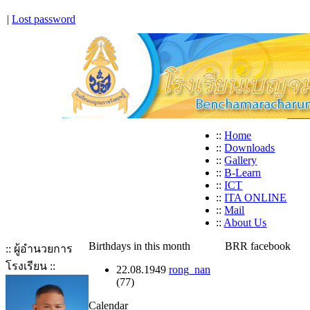
|
Lost password
::
Home
::
Downloads
::
Gallery
::
B-Learn
::
ICT
::
ITA ONLINE
::
Mail
::
About Us
Birthdays in this month
BRR facebook
:: ผู้อำนวยการ
โรงเรียน ::
22.08.1949
rong_nan
(77)
Calendar