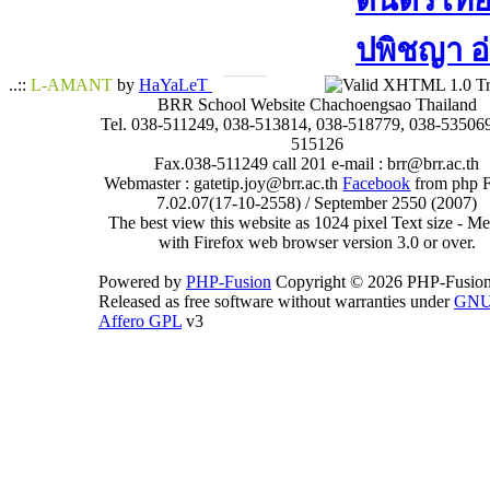
ดนตรีไทย​ 
ปพิชญา​ อ
..::
L-AMANT
by
HaYaLeT
BRR School Website Chachoengsao Thailand
Tel. 038-511249, 038-513814, 038-518779, 038-535069
515126
Fax.038-511249 call 201 e-mail : brr@brr.ac.th
Webmaster : gatetip.joy@brr.ac.th
Facebook
from php 
7.02.07(17-10-2558) / September 2550 (2007)
The best view this website as 1024 pixel Text size - 
with Firefox web browser version 3.0 or over.
Powered by
PHP-Fusion
Copyright © 2026 PHP-Fusion
Released as free software without warranties under
GN
Affero GPL
v3