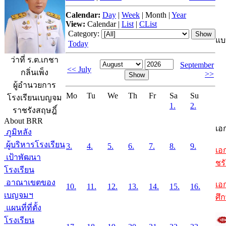
Calendar:
Day
|
Week
|
Month
|
Year
View:
Calendar
|
List
|
CList
Category:
แบ
Today
ว่าที่ ร.ต.เกชา
September
<< July
กลิ่นเพ็ง
>>
ผู้อำนวยการ
Mo
Tu
We
Th
Fr
Sa
Su
โรงเรียนเบญจม
1.
2.
ราชรังสฤษฎิ์
About BRR
เอ
ภูมิหลัง
ผู้บริหารโรงเรียน
3.
4.
5.
6.
7.
8.
9.
เอ
เป้าพัฒนา
ชรั
โรงเรียน
อาณาเขตของ
เอ
10.
11.
12.
13.
14.
15.
16.
เบญจมฯ
ศึ
แผนที่ที่ตั้ง
โรงเรียน