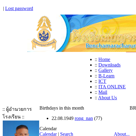
|
Lost password
::
Home
::
Downloads
::
Gallery
::
B-Learn
::
ICT
::
ITA ONLINE
::
Mail
::
About Us
Birthdays in this month
BR
:: ผู้อำนวยการ
โรงเรียน ::
22.08.1949
rong_nan
(77)
Calendar
Calendar
|
Search
About...