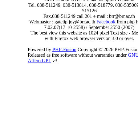
Tel. 038-511249, 038-513814, 038-518779, 038-535069
515126
Fax.038-511249 call 201 e-mail : brr@brr.ac.th
Webmaster : gatetip.joy@brr.ac.th
Facebook
from php 
7.02.07(17-10-2558) / September 2550 (2007)
The best view this website as 1024 pixel Text size - 
with Firefox web browser version 3.0 or over.
Powered by
PHP-Fusion
Copyright © 2026 PHP-Fusion
Released as free software without warranties under
GN
Affero GPL
v3