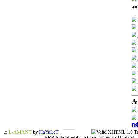
เผ
เว็
ปีท
..::
L-AMANT
by
HaYaLeT
BRR School Website Chachoengsao Thailand